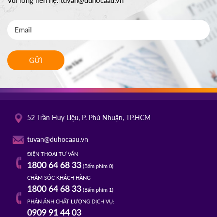
GỬI
52 Trần Huy Liệu, P. Phú Nhuận, TP.HCM
tuvan@duhocaau.vn
ĐIỆN THOẠI TƯ VẤN
1800 64 68 33
(Bấm phím 0)
CHĂM SÓC KHÁCH HÀNG
1800 64 68 33
(Bấm phím 1)
PHẢN ÁNH CHẤT LƯỢNG DỊCH VỤ:
0909 91 44 03