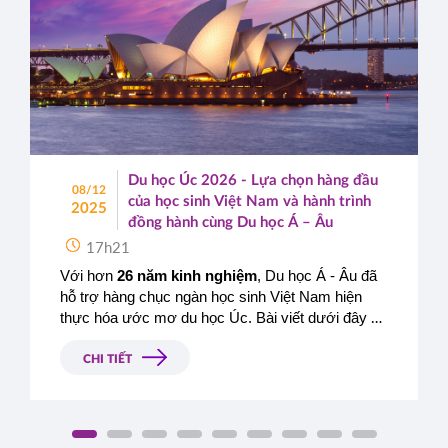
Du học Úc 2026 - Lựa chọn hàng đầu
08/12
của học sinh Việt Nam và hành trình
2025
đồng hành cùng Du học Á – Âu
17h21
Với hơn 
26 năm kinh nghiệm
, Du học Á - Âu đã 
hỗ trợ hàng chục ngàn học sinh Việt Nam hiện 
thực hóa ước mơ du học Úc. Bài viết dưới đây sẽ 
giúp bạn có cái nhìn toàn diện về du học Úc 2026, 
đồng thời giới thiệu những trường đại học - cao 
CHI TIẾT
đẳng uy tín mà Á - Âu đang là đơn vị đại diện 
tuyển sinh chính thức tại Việt Nam.