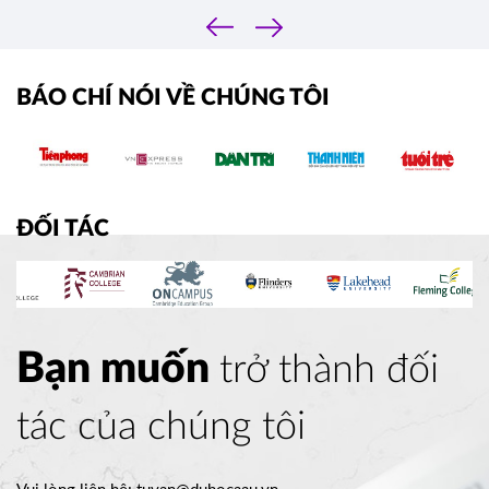
‹
›
BÁO CHÍ NÓI VỀ CHÚNG TÔI
ĐỐI TÁC
Bạn muốn
trở thành đối
tác của chúng tôi
Vui lòng liên hệ:
tuvan@duhocaau.vn