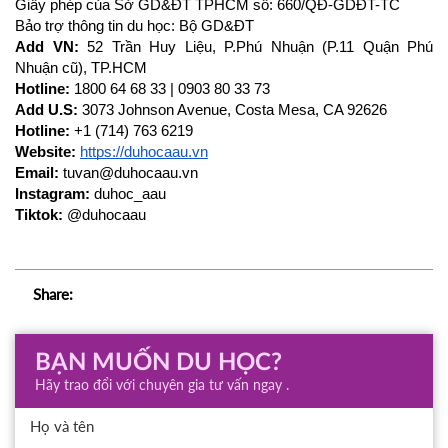
Giấy phép của Sở GD&ĐT TPHCM số: 660/QĐ-GDĐT-TC
Bảo trợ thông tin du học: Bộ GD&ĐT
Add VN:
 52 Trần Huy Liệu, P.Phú Nhuận (P.11 Quận Phú 
Nhuận cũ), TP.HCM
Hotline:
 1800 64 68 33 | 0903 80 33 73
Add U.S:
 3073 Johnson Avenue, Costa Mesa, CA 92626
Hotline:
 +1 (714) 763 6219
Website:
https://duhocaau.vn
Email:
 tuvan@duhocaau.vn
Instagram:
 duhoc_aau
Tiktok:
 @duhocaau
Share:
BẠN MUỐN DU HỌC?
Hãy trao đổi với chuyên gia tư vấn ngay .
Họ và tên