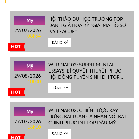
HỘI THẢO DU HỌC TRƯỜNG TOP
Mỹ
DANH GIÁ HOA KỲ ''GIẢI MÃ HỒ SƠ
29/07/2026
IVY LEAGUE''
08h54
ĐĂNG KÝ
HOT
WEBINAR 03: SUPPLEMENTAL
Mỹ
ESSAYS: BÍ QUYẾT THUYẾT PHỤC
29/08/2026
HỘI ĐỒNG TUYỂN SINH ĐH TOP
10h00
ĐẦU MỸ
ĐĂNG KÝ
HOT
WEBINAR 02: CHIẾN LƯỢC XÂY
Mỹ
DỰNG BÀI LUẬN CÁ NHÂN NỔI BẬT
27/07/2026
CHINH PHỤC ĐH TOP ĐẦU MỸ
16h10
ĐĂNG KÝ
HOT