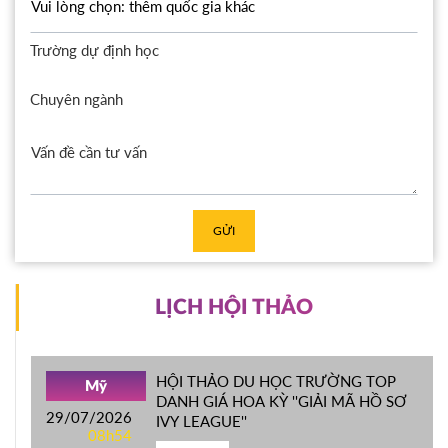
Trường dự định học
Chuyên ngành
GỬI
LỊCH HỘI THẢO
HỘI THẢO DU HỌC TRƯỜNG TOP
Mỹ
DANH GIÁ HOA KỲ ''GIẢI MÃ HỒ SƠ
29/07/2026
IVY LEAGUE''
08h54