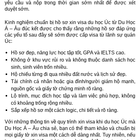
yêu cầu và nộp trong thời gian sớm nhất để được xét 
duyệt sớm.
Kinh nghiệm chuẩn bị hồ sơ xin visa du học Úc từ Du Học 
Á – Âu đúc kết được cho thấy rằng những hồ sơ đáp ứng 
các yếu tố sau đây sẽ sớm được cấp visa từ lãnh sự quán 
Úc:
Hồ sơ đẹp, năng lực học tập tốt, GPA và IELTS cao. 
Không ở khu vực rủi ro và không thuộc danh sách học 
sinh, sinh viên trốn nhiều. 
Hộ chiếu từng đi qua nhiều đất nước và lịch sử đẹp.
Tài chính cá nhân hoặc gia đình/người giám hộ mạnh, 
nguồn gốc và giấy tờ chứng minh rõ ràng.
Lộ trình, mục đích học tập và làm việc phù hợp, không 
có khoảng trống rộng nhiều. 
Sắp xếp hồ sơ một cách logic, chi tiết và rõ ràng.
Với những thông tin về quy trình xin visa khi du học Úc mà 
Du Học Á – Âu chia sẻ, bạn có thể tham khảo và chuẩn bị 
mọi giấy tờ xin visa một cách dễ dàng nhất. Tuy nhiên, nếu 