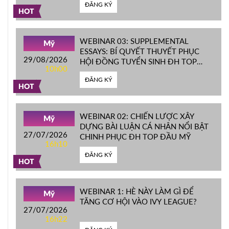
ĐĂNG KÝ
HOT
WEBINAR 03: SUPPLEMENTAL
Mỹ
ESSAYS: BÍ QUYẾT THUYẾT PHỤC
29/08/2026
HỘI ĐỒNG TUYỂN SINH ĐH TOP
10h00
ĐẦU MỸ
ĐĂNG KÝ
HOT
WEBINAR 02: CHIẾN LƯỢC XÂY
Mỹ
DỰNG BÀI LUẬN CÁ NHÂN NỔI BẬT
27/07/2026
CHINH PHỤC ĐH TOP ĐẦU MỸ
16h10
ĐĂNG KÝ
HOT
WEBINAR 1: HÈ NÀY LÀM GÌ ĐỂ
Mỹ
TĂNG CƠ HỘI VÀO IVY LEAGUE?
27/07/2026
16h22