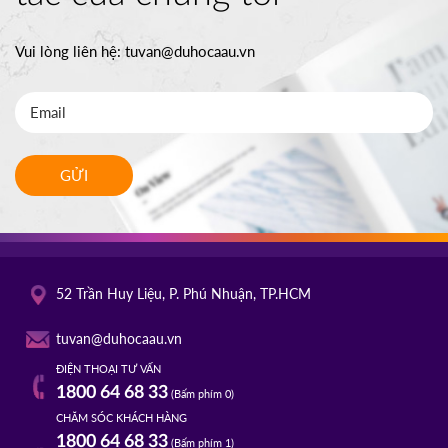
Vui lòng liên hệ:
tuvan@duhocaau.vn
GỬI
52 Trần Huy Liệu, P. Phú Nhuận, TP.HCM
tuvan@duhocaau.vn
ĐIỆN THOẠI TƯ VẤN
1800 64 68 33
(Bấm phím 0)
CHĂM SÓC KHÁCH HÀNG
1800 64 68 33
(Bấm phím 1)