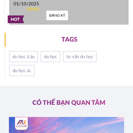
01/10/2025
10h00
ĐĂNG KÝ
HOT
TAGS
du học á âu
du học
tư vấn du học
du học úc
CÓ THỂ BẠN QUAN TÂM