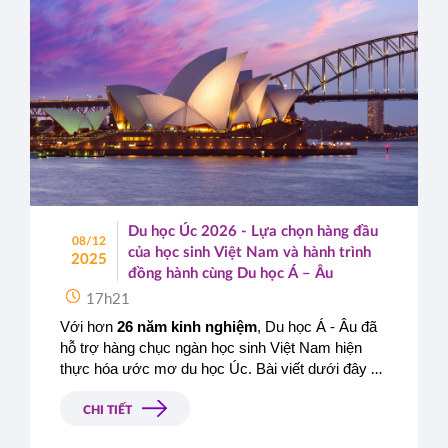
Du học Úc 2026 - Lựa chọn hàng đầu
08/12
của học sinh Việt Nam và hành trình
2025
đồng hành cùng Du học Á – Âu
17h21
Với hơn 
26 năm kinh nghiệm
, Du học Á - Âu đã 
hỗ trợ hàng chục ngàn học sinh Việt Nam hiện 
thực hóa ước mơ du học Úc. Bài viết dưới đây sẽ 
giúp bạn có cái nhìn toàn diện về du học Úc 2026, 
đồng thời giới thiệu những trường đại học - cao 
CHI TIẾT
đẳng uy tín mà Á - Âu đang là đơn vị đại diện 