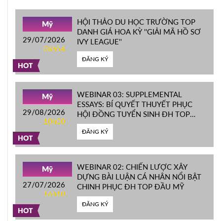
HỘI THẢO DU HỌC TRƯỜNG TOP
Mỹ
DANH GIÁ HOA KỲ ''GIẢI MÃ HỒ SƠ
29/07/2026
IVY LEAGUE''
08h54
ĐĂNG KÝ
HOT
WEBINAR 03: SUPPLEMENTAL
Mỹ
ESSAYS: BÍ QUYẾT THUYẾT PHỤC
29/08/2026
HỘI ĐỒNG TUYỂN SINH ĐH TOP
10h00
ĐẦU MỸ
ĐĂNG KÝ
HOT
WEBINAR 02: CHIẾN LƯỢC XÂY
Mỹ
DỰNG BÀI LUẬN CÁ NHÂN NỔI BẬT
27/07/2026
CHINH PHỤC ĐH TOP ĐẦU MỸ
16h10
ĐĂNG KÝ
HOT