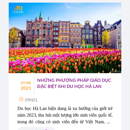
NHỮNG PHƯƠNG PHÁP GIÁO DỤC
07/08
ĐẶC BIỆT KHI DU HỌC HÀ LAN
2023
09h01
Du học Hà Lan hiện đang là xu hướng của giới trẻ 
năm 2023, thu hút một lượng lớn sinh viên quốc tế, 
trong đó cũng có sinh viên đến từ Việt Nam. Du 
học sinh không chỉ đánh giá cao nền giáo dục chất 