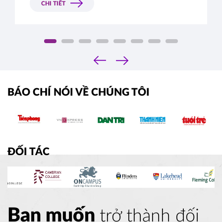
CHI TIẾT
lượng, môi trường sống an toàn, luật pháp nghiêm 
minh, phúc lợi xã hội tốt; mà còn là chính sách hỗ 
trợ tài chính hào phóng cho du học sinh của chính 
phủ qua các quỹ học bổng.  
‹
›
BÁO CHÍ NÓI VỀ CHÚNG TÔI
ĐỐI TÁC
Bạn muốn
trở thành đối