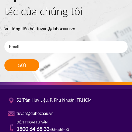
tác của chúng tôi
Vui lòng liên hệ:
tuvan@duhocaau.vn
GỬI
52 Trần Huy Liệu, P. Phú Nhuận, TP.HCM
tuvan@duhocaau.vn
ĐIỆN THOẠI TƯ VẤN
1800 64 68 33
(Bấm phím 0)