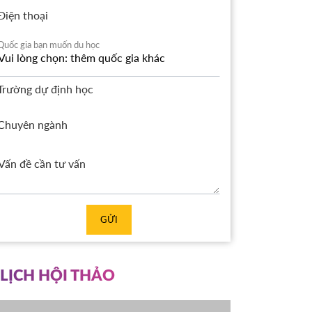
Điện thoại
Quốc gia bạn muốn du học
Trường dự định học
Chuyên ngành
GỬI
LỊCH HỘI THẢO