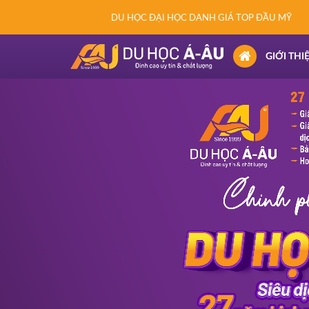
DU HỌC ĐẠI HỌC DANH GIÁ TOP ĐẦU MỸ
(CURRENT)
GIỚI THI