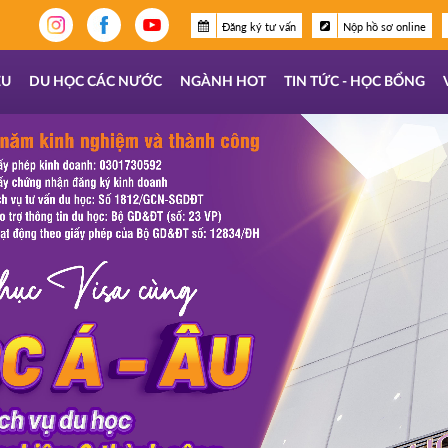
Đăng ký tư vấn
Nộp hồ sơ online
ỆU
DU HỌC CÁC NƯỚC
NGÀNH HOT
TIN TỨC - HỌC BỔNG