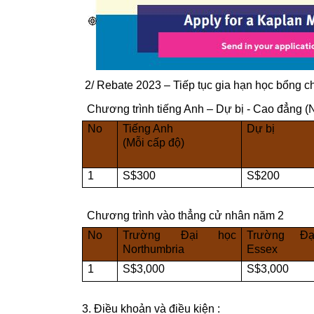
 2/ Rebate 2023 – Tiếp tục gia hạn học bổng c
Chương trình tiếng Anh – Dự bị - Cao đẳng (
No
Tiếng Anh
Dự bị
(Mỗi cấp độ)
1
S$300
S$200
Chương trình vào thẳng cử nhân năm 2
No
Trường Đại học 
Trường Đạ
Northumbria
Essex
1
S$3,000
S$3,000
3. Điều khoản và điều kiện :