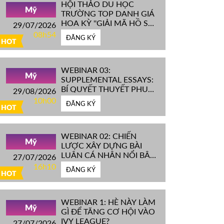
HỘI THẢO DU HỌC
Mỹ
TRƯỜNG TOP DANH GIÁ
HOA KỲ ''GIẢI MÃ HỒ SƠ
29/07/2026
IVY LEAGUE''
08h54
ĐĂNG KÝ
HOT
WEBINAR 03:
Mỹ
SUPPLEMENTAL ESSAYS:
BÍ QUYẾT THUYẾT PHỤC
29/08/2026
HỘI ĐỒNG TUYỂN SINH
10h00
ĐĂNG KÝ
ĐH TOP ĐẦU MỸ
HOT
WEBINAR 02: CHIẾN
Mỹ
LƯỢC XÂY DỰNG BÀI
LUẬN CÁ NHÂN NỔI BẬT
27/07/2026
CHINH PHỤC ĐH TOP
16h10
ĐĂNG KÝ
ĐẦU MỸ
HOT
WEBINAR 1: HÈ NÀY LÀM
Mỹ
GÌ ĐỂ TĂNG CƠ HỘI VÀO
IVY LEAGUE?
27/07/2026