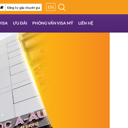
EN
Đăng ký gặp chuyên gia
VISA
ƯU ĐÃI
PHỎNG VẤN VISA MỸ
LIÊN HỆ