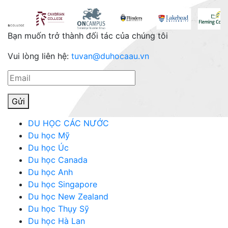
Bạn muốn
trở thành đối tác của chúng tôi
Vui lòng liên hệ:
tuvan@duhocaau.vn
Gửi
DU HỌC CÁC NƯỚC
Du học Mỹ
Du học Úc
Du học Canada
Du học Anh
Du học Singapore
Du học New Zealand
Du học Thụy Sỹ
Du học Hà Lan