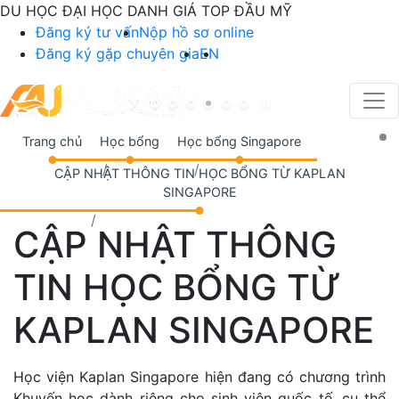
DU HỌC ĐẠI HỌC DANH GIÁ TOP ĐẦU MỸ
Đăng ký tư vấn
Nộp hồ sơ online
Đăng ký gặp chuyên gia
EN
Trang chủ
Học bổng
Học bổng Singapore
CẬP NHẬT THÔNG TIN HỌC BỔNG TỪ KAPLAN
SINGAPORE
CẬP NHẬT THÔNG
TIN HỌC BỔNG TỪ
KAPLAN SINGAPORE
Học viện Kaplan Singapore hiện đang có chương trình
Khuyến học dành riêng cho sinh viên quốc tế, cụ thể