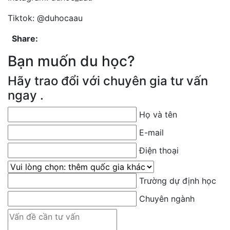
Tiktok: @duhocaau
Share:
Bạn muốn du học?
Hãy trao đổi với chuyên gia tư vấn
ngay .
Họ và tên
E-mail
Điện thoại
Quốc gia bạn muốn du học
Trường dự định học
Chuyên ngành