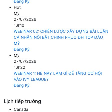
Đăng Ký
Hot
Mỹ
27/07/2026
16h10
WEBINAR 02: CHIẾN LƯỢC XÂY DỰNG BÀI LUẬN
CÁ NHÂN NỔI BẬT CHINH PHỤC ĐH TOP ĐẦU
MỸ
Đăng Ký
Mỹ
27/07/2026
16h22
WEBINAR 1: HÈ NÀY LÀM GÌ ĐỂ TĂNG CƠ HỘI
VÀO IVY LEAGUE?
Đăng Ký
Lịch tiếp trường
Canada