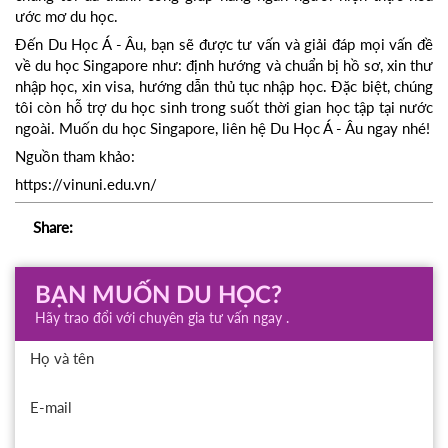
ước mơ du học.
Đến Du Học Á - Âu, bạn sẽ được tư vấn và giải đáp mọi vấn đề
về du học Singapore như: định hướng và chuẩn bị hồ sơ, xin thư
nhập học, xin visa, hướng dẫn thủ tục nhập học. Đặc biệt, chúng
tôi còn hỗ trợ du học sinh trong suốt thời gian học tập tại nước
ngoài. Muốn du học Singapore, liên hệ Du Học Á - Âu ngay nhé!
Nguồn tham khảo:
https://vinuni.edu.vn/
Share:
BẠN MUỐN DU HỌC?
Hãy trao đổi với chuyên gia tư vấn ngay .
Họ và tên
E-mail