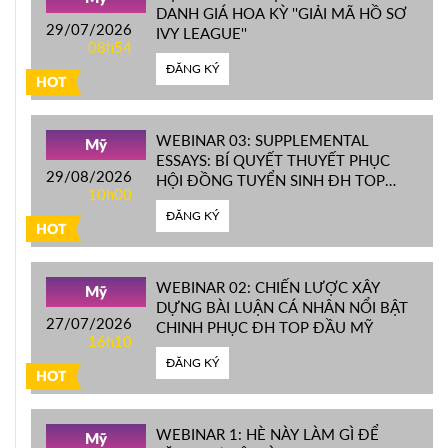
DANH GIÁ HOA KỲ ''GIẢI MÃ HỒ SƠ
29/07/2026
IVY LEAGUE''
08h54
ĐĂNG KÝ
HOT
WEBINAR 03: SUPPLEMENTAL
Mỹ
ESSAYS: BÍ QUYẾT THUYẾT PHỤC
29/08/2026
HỘI ĐỒNG TUYỂN SINH ĐH TOP
10h00
ĐẦU MỸ
ĐĂNG KÝ
HOT
WEBINAR 02: CHIẾN LƯỢC XÂY
Mỹ
DỰNG BÀI LUẬN CÁ NHÂN NỔI BẬT
27/07/2026
CHINH PHỤC ĐH TOP ĐẦU MỸ
16h10
ĐĂNG KÝ
HOT
WEBINAR 1: HÈ NÀY LÀM GÌ ĐỂ
Mỹ