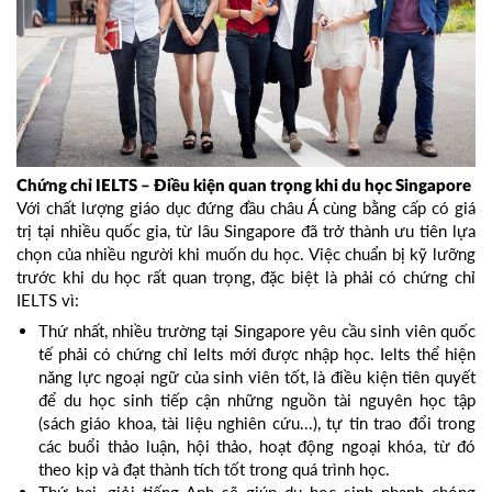
Chứng chỉ IELTS – Điều kiện quan trọng khi du học Singapore
Với chất lượng giáo dục đứng đầu châu Á cùng bằng cấp có giá
trị tại nhiều quốc gia, từ lâu Singapore đã trở thành ưu tiên lựa
chọn của nhiều người khi muốn du học. Việc chuẩn bị kỹ lưỡng
trước khi du học rất quan trọng, đặc biệt là phải có chứng chỉ
IELTS vì:
Thứ nhất, nhiều trường tại Singapore yêu cầu sinh viên quốc
tế phải có chứng chỉ Ielts mới được nhập học. Ielts thể hiện
năng lực ngoại ngữ của sinh viên tốt, là điều kiện tiên quyết
để du học sinh tiếp cận những nguồn tài nguyên học tập
(sách giáo khoa, tài liệu nghiên cứu...), tự tin trao đổi trong
các buổi thảo luận, hội thảo, hoạt động ngoại khóa, từ đó
theo kịp và đạt thành tích tốt trong quá trình học.
Thứ hai, giỏi tiếng Anh sẽ giúp du học sinh nhanh chóng