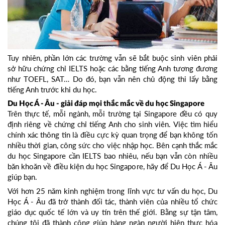
Tuy nhiên, phần lớn các trường vẫn sẽ bắt buộc sinh viên phải
sở hữu chứng chỉ IELTS hoặc các bằng tiếng Anh tương đương
như TOEFL, SAT… Do đó, bạn vẫn nên chủ động thi lấy bằng
tiếng Anh trước khi du học.
Du Học Á - Âu - giải đáp mọi thắc mắc về du học Singapore
Trên thực tế, mỗi ngành, mỗi trường tại Singapore đều có quy
định riêng về chứng chỉ tiếng Anh cho sinh viên. Việc tìm hiểu
chính xác thông tin là điều cực kỳ quan trọng để bạn không tốn
nhiều thời gian, công sức cho việc nhập học. Bên cạnh thắc mắc
du học Singapore cần IELTS bao nhiêu, nếu bạn vẫn còn nhiều
băn khoăn về điều kiện du học Singapore, hãy để Du Học Á - Âu
giúp bạn.
Với hơn 25 năm kinh nghiệm trong lĩnh vực tư vấn du học, Du
Học Á - Âu đã trở thành đối tác, thành viên của nhiều tổ chức
giáo dục quốc tế lớn và uy tín trên thế giới. Bằng sự tận tâm,
chúng tôi đã thành công giúp hàng ngàn người hiện thực hóa