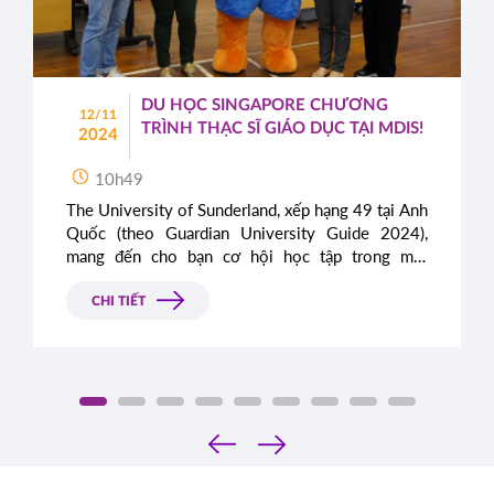
DU HỌC SINGAPORE CHƯƠNG
12/11
TRÌNH THẠC SĨ GIÁO DỤC TẠI MDIS!
2024
10h49
The University of Sunderland, xếp hạng 49 tại Anh
Quốc (theo Guardian University Guide 2024),
mang đến cho bạn cơ hội học tập trong môi
trường năng động và hiện đại với chương trình
Thạc sĩ Quản lý Giáo dục.
CHI TIẾT
‹
›