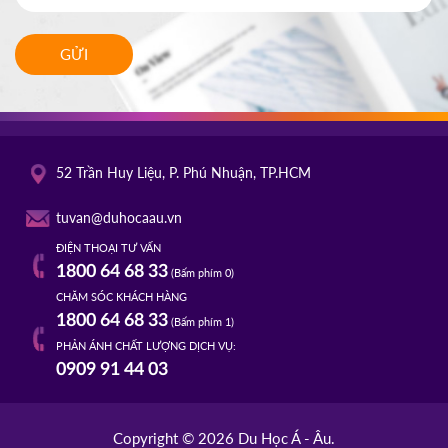
GỬI
52 Trần Huy Liệu, P. Phú Nhuận, TP.HCM
tuvan@duhocaau.vn
ĐIỆN THOẠI TƯ VẤN
1800 64 68 33
(Bấm phím 0)
CHĂM SÓC KHÁCH HÀNG
1800 64 68 33
(Bấm phím 1)
PHẢN ÁNH CHẤT LƯỢNG DỊCH VỤ:
0909 91 44 03
Copyright © 2026 Du Học Á - Âu.