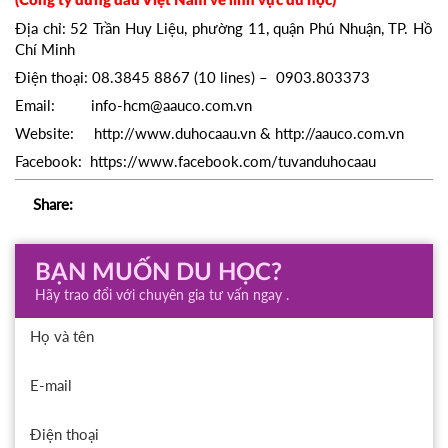
(Công ty đứng đầu Việt Nam về lĩnh vực du học)
Địa chỉ: 52 Trần Huy Liệu, phường 11, quận Phú Nhuận, TP. Hồ
Chí Minh
Điện thoại: 08.3845 8867 (10 lines) – 0903.803373
Email: info-hcm@aauco.com.vn
Website: http://www.duhocaau.vn & http://aauco.com.vn
Facebook: https://www.facebook.com/tuvanduhocaau
Share:
BẠN MUỐN DU HỌC?
Hãy trao đổi với chuyên gia tư vấn ngay .
Họ và tên
E-mail
Điện thoại