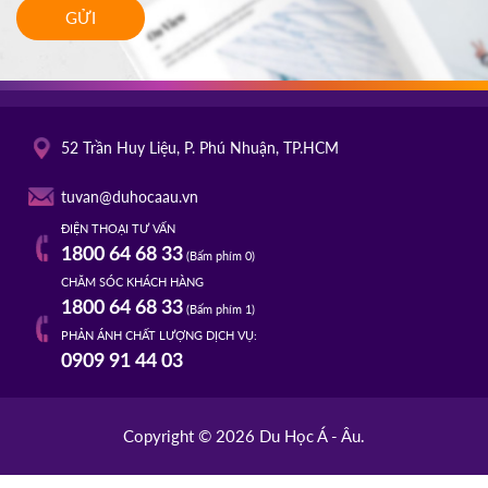
GỬI
52 Trần Huy Liệu, P. Phú Nhuận, TP.HCM
tuvan@duhocaau.vn
ĐIỆN THOẠI TƯ VẤN
1800 64 68 33
(Bấm phím 0)
CHĂM SÓC KHÁCH HÀNG
1800 64 68 33
(Bấm phím 1)
PHẢN ÁNH CHẤT LƯỢNG DỊCH VỤ:
0909 91 44 03
Copyright © 2026 Du Học Á - Âu.