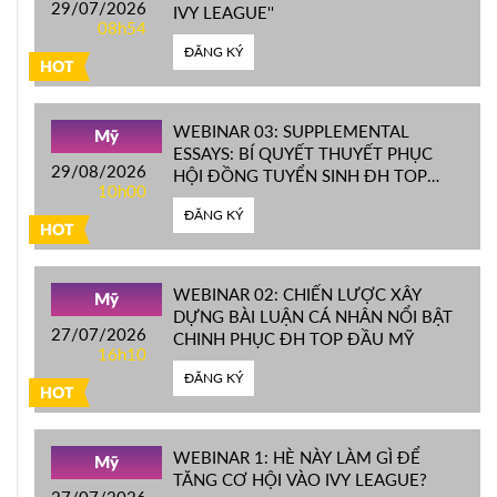
29/07/2026
IVY LEAGUE''
08h54
ĐĂNG KÝ
HOT
WEBINAR 03: SUPPLEMENTAL
Mỹ
ESSAYS: BÍ QUYẾT THUYẾT PHỤC
29/08/2026
HỘI ĐỒNG TUYỂN SINH ĐH TOP
10h00
ĐẦU MỸ
ĐĂNG KÝ
HOT
WEBINAR 02: CHIẾN LƯỢC XÂY
Mỹ
DỰNG BÀI LUẬN CÁ NHÂN NỔI BẬT
27/07/2026
CHINH PHỤC ĐH TOP ĐẦU MỸ
16h10
ĐĂNG KÝ
HOT
WEBINAR 1: HÈ NÀY LÀM GÌ ĐỂ
Mỹ
TĂNG CƠ HỘI VÀO IVY LEAGUE?
27/07/2026