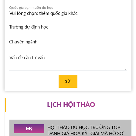
Quốc gia bạn muốn du học
Trường dự định học
Chuyên ngành
GỬI
LỊCH HỘI THẢO
HỘI THẢO DU HỌC TRƯỜNG TOP
Mỹ
DANH GIÁ HOA KỲ ''GIẢI MÃ HỒ SƠ