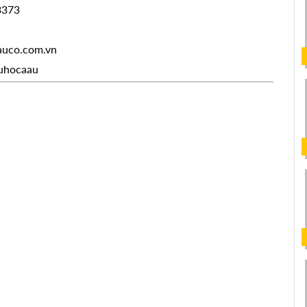
3373
auco.com.vn
uhocaau