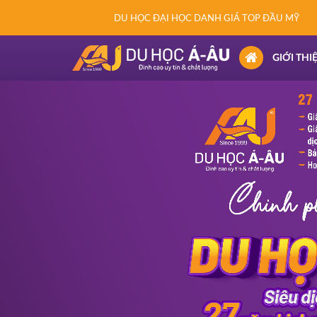
DU HỌC ĐẠI HỌC DANH GIÁ TOP ĐẦU MỸ
(CURRENT)
GIỚI THI