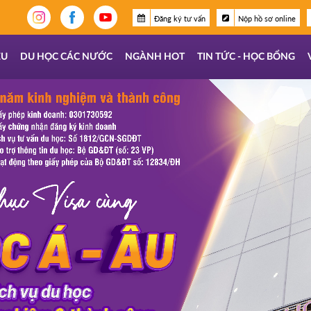
Đăng ký tư vấn
Nộp hồ sơ online
ỆU
DU HỌC CÁC NƯỚC
NGÀNH HOT
TIN TỨC - HỌC BỔNG