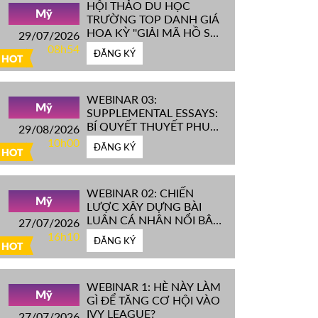
HỘI THẢO DU HỌC
Mỹ
TRƯỜNG TOP DANH GIÁ
HOA KỲ ''GIẢI MÃ HỒ SƠ
29/07/2026
IVY LEAGUE''
08h54
ĐĂNG KÝ
HOT
WEBINAR 03:
Mỹ
SUPPLEMENTAL ESSAYS:
BÍ QUYẾT THUYẾT PHỤC
29/08/2026
HỘI ĐỒNG TUYỂN SINH
10h00
ĐĂNG KÝ
ĐH TOP ĐẦU MỸ
HOT
WEBINAR 02: CHIẾN
Mỹ
LƯỢC XÂY DỰNG BÀI
LUẬN CÁ NHÂN NỔI BẬT
27/07/2026
CHINH PHỤC ĐH TOP
16h10
ĐĂNG KÝ
ĐẦU MỸ
HOT
WEBINAR 1: HÈ NÀY LÀM
Mỹ
GÌ ĐỂ TĂNG CƠ HỘI VÀO
IVY LEAGUE?
27/07/2026