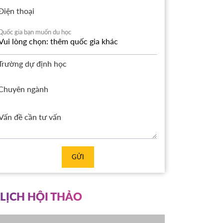
Điện thoại
Quốc gia bạn muốn du học
Trường dự định học
Chuyên ngành
GỬI
LỊCH HỘI THẢO