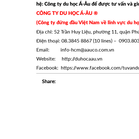
hệ: Công ty du học Á-Âu để được tư vấn và gi
CÔNG TY DU HỌC Á-ÂU ®
(Công ty đứng đầu Việt Nam về lĩnh vực du họ
Địa chỉ: 52 Trần Huy Liệu, phường 11, quận P
Điện thoại: 08.3845 8867 (10 lines) – 0903.80
Email: info-hcm@aauco.com.vn
Website: http://duhocaau.vn
Facebook: https://www.facebook.com/tuvand
Share: