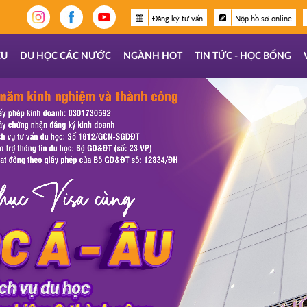
Đăng ký tư vấn
Nộp hồ sơ online
ỆU
DU HỌC CÁC NƯỚC
NGÀNH HOT
TIN TỨC - HỌC BỔNG