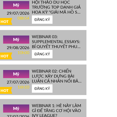
HỘI THẢO DU HỌC
Mỹ
TRƯỜNG TOP DANH GIÁ
HOA KỲ ''GIẢI MÃ HỒ SƠ
29/07/2026
IVY LEAGUE''
08h54
ĐĂNG KÝ
HOT
WEBINAR 03:
Mỹ
SUPPLEMENTAL ESSAYS:
BÍ QUYẾT THUYẾT PHỤC
29/08/2026
HỘI ĐỒNG TUYỂN SINH
10h00
ĐĂNG KÝ
ĐH TOP ĐẦU MỸ
HOT
WEBINAR 02: CHIẾN
Mỹ
LƯỢC XÂY DỰNG BÀI
LUẬN CÁ NHÂN NỔI BẬT
27/07/2026
CHINH PHỤC ĐH TOP
16h10
ĐĂNG KÝ
ĐẦU MỸ
HOT
WEBINAR 1: HÈ NÀY LÀM
Mỹ
GÌ ĐỂ TĂNG CƠ HỘI VÀO
IVY LEAGUE?
27/07/2026