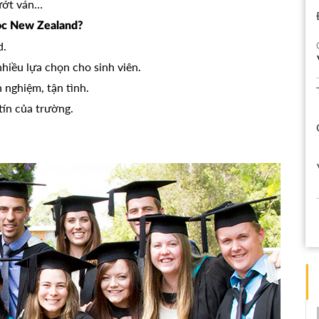
lướt ván…
học New Zealand?
d.
iều lựa chọn cho sinh viên.
 nghiệm, tận tình.
tín của trường.