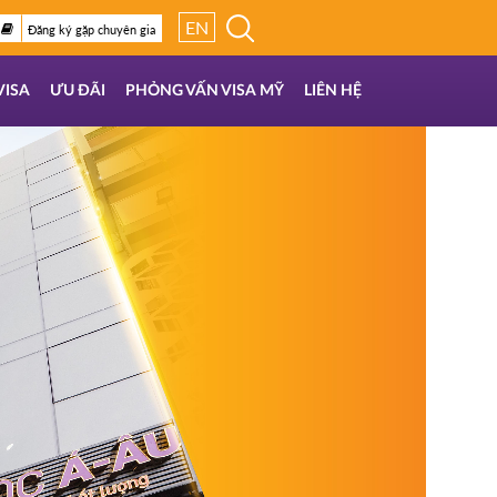
EN
Đăng ký gặp chuyên gia
VISA
ƯU ĐÃI
PHỎNG VẤN VISA MỸ
LIÊN HỆ