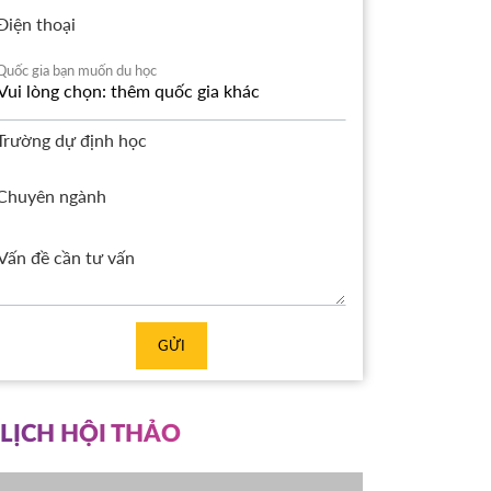
Điện thoại
Quốc gia bạn muốn du học
Trường dự định học
Chuyên ngành
GỬI
LỊCH HỘI THẢO