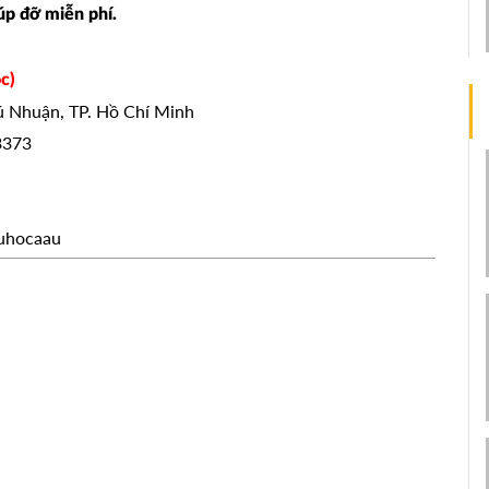
úp đỡ miễn phí.
c)
hú Nhuận, TP. Hồ Chí Minh
3373
uhocaau