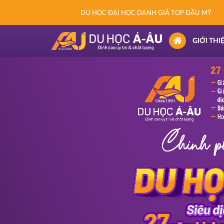
DU HỌC ĐẠI HỌC DANH GIÁ TOP ĐẦU MỸ
(CURRENT)
GIỚI THI