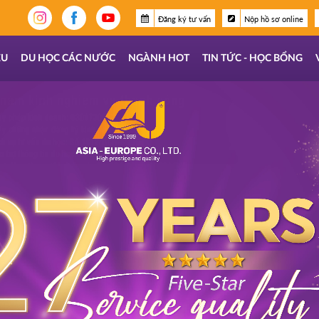
Đăng ký tư vấn
Nộp hồ sơ online
ỆU
DU HỌC CÁC NƯỚC
NGÀNH HOT
TIN TỨC - HỌC BỔNG