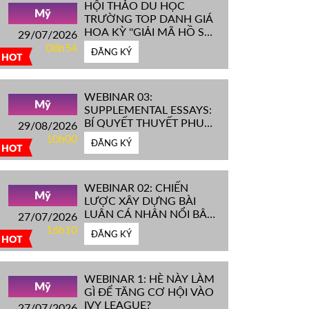
HỘI THẢO DU HỌC
Mỹ
TRƯỜNG TOP DANH GIÁ
HOA KỲ ''GIẢI MÃ HỒ SƠ
29/07/2026
IVY LEAGUE''
08h54
ĐĂNG KÝ
HOT
WEBINAR 03:
Mỹ
SUPPLEMENTAL ESSAYS:
BÍ QUYẾT THUYẾT PHỤC
29/08/2026
HỘI ĐỒNG TUYỂN SINH
10h00
ĐĂNG KÝ
ĐH TOP ĐẦU MỸ
HOT
WEBINAR 02: CHIẾN
Mỹ
LƯỢC XÂY DỰNG BÀI
LUẬN CÁ NHÂN NỔI BẬT
27/07/2026
CHINH PHỤC ĐH TOP
16h10
ĐĂNG KÝ
ĐẦU MỸ
HOT
WEBINAR 1: HÈ NÀY LÀM
Mỹ
GÌ ĐỂ TĂNG CƠ HỘI VÀO
IVY LEAGUE?
27/07/2026