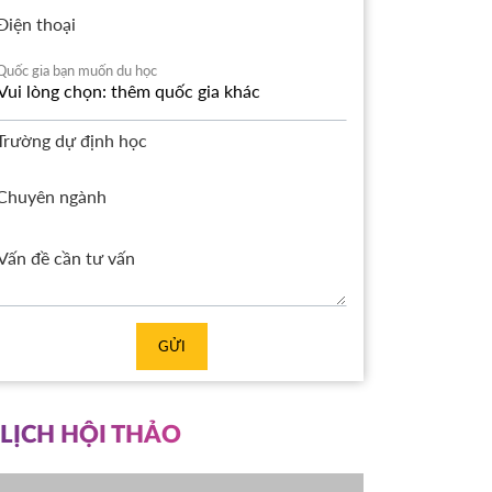
Điện thoại
Quốc gia bạn muốn du học
Trường dự định học
Chuyên ngành
GỬI
LỊCH HỘI THẢO