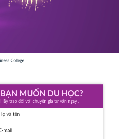
iness College
BẠN MUỐN DU HỌC?
Hãy trao đổi với chuyên gia tư vấn ngay .
Họ và tên
E-mail