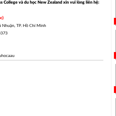
ess College và du học New Zealand xin vui lòng liên hệ:
c)
hú Nhuận, TP. Hồ Chí Minh
3373
uhocaau