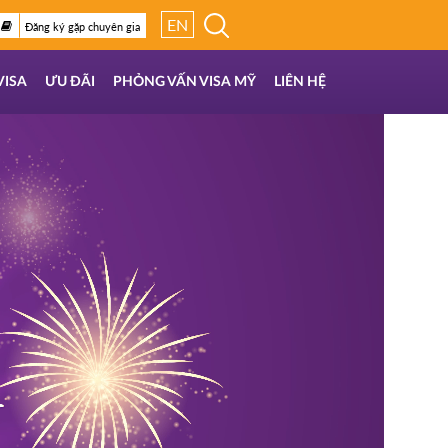
EN
Đăng ký gặp chuyên gia
VISA
ƯU ĐÃI
PHỎNG VẤN VISA MỸ
LIÊN HỆ