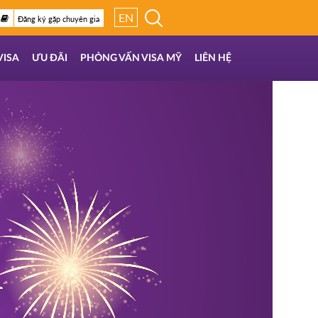
EN
Đăng ký gặp chuyên gia
VISA
ƯU ĐÃI
PHỎNG VẤN VISA MỸ
LIÊN HỆ