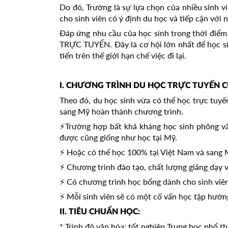
Do đó, Trường là sự lựa chọn của nhiều sinh 
cho sinh viên có ý định du học và tiếp cận với 
Đáp ứng nhu cầu của học sinh trong thời điểm
TRỰC TUYẾN. Đây là cơ hội lớn nhất để học si
tiến trên thế giới hạn chế việc đi lại.
I. CHƯƠNG TRÌNH DU HỌC TRỰC TUYẾN C
Theo đó, du học sinh vừa có thể học trực tuyế
sang Mỹ hoàn thành chương trình.
⚡️Trường hợp bất khả kháng học sinh phỏng vấ
được cũng giống như học tại Mỹ.
⚡️ Hoặc có thể học 100% tại Việt Nam và sang M
⚡️ Chương trình đào tạo, chất lượng giảng dạy 
⚡️ Có chương trình học bổng dành cho sinh viê
⚡️ Mỗi sinh viên sẽ có một cố vấn học tập hướn
II. TIÊU CHUẨN HỌC:
* Trình độ văn hóa: tốt nghiệp Trung học phổ th