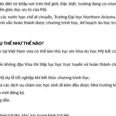
viên đến từ khắp nơi trên thế giới. Đặc biệt, trường đang có
nền giáo dục ưu tú của Mỹ.
 các nước hạn chế di chuyển, Trường Đại học Northern Arizona
nh vẫn hoàn thành được chương trình học, kế hoạch du học tron
Ụ THỂ NHƯ THẾ NÀO?
n tại Việt Nam vừa có thể làm thủ tục xin Visa du học Mỹ bất cứ
n không đậu Visa thì tiếp tục học trực tuyến và hoàn thành ch
ỹ dự lễ tốt nghiệp khi kết thúc chương trình học.
và các dịch vụ chăm sóc học sinh đi kèm đều được Nhà trường hỗ
n mới đăng ký.
g dẫn.
ông trở lên. Học lực trung bình trở lên.