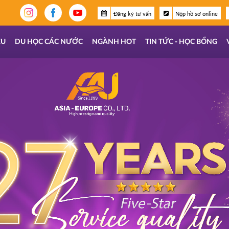
Đăng ký tư vấn
Nộp hồ sơ online
ỆU
DU HỌC CÁC NƯỚC
NGÀNH HOT
TIN TỨC - HỌC BỔNG