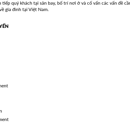
 tiếp quý khách tại sân bay, bố trí nơi ở và cố vấn các vấn đề c
ề gia đình tại Việt Nam.
UYẾN
ment
on
ement