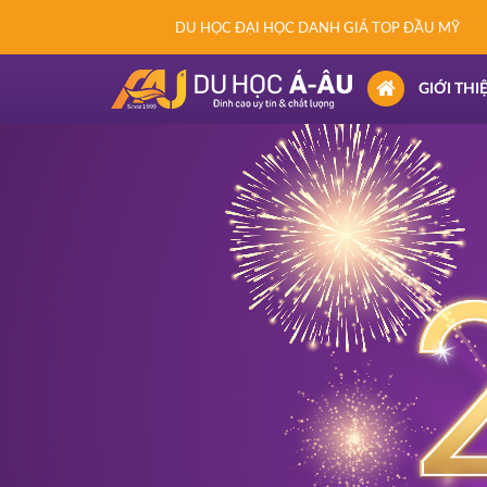
DU HỌC ĐẠI HỌC DANH GIÁ TOP ĐẦU MỸ
(CURRENT)
GIỚI THI