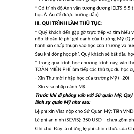
* Có trình độ Anh văn tương đương IELTS 5.5 t
học Á-Âu để được hướng dẫn).
III. QUI TRÌNH LÀM THỦ TỤC:
* Quý khách đến gặp gỡ trực tiếp và tìm hiểu 
nộp khoản lệ phí ghi danh của trường Mỹ (Quý
hành xin chấp thuận vào học của Trường và hư
Sau khi đóng học phí, Quý khách sẽ bắt đầu h
* Trong quá trình học chương trình này, vào 
TOÀN MIỄN PHÍ làm tiếp các thủ tục du học cụ
- Xin Thư mời nhập học của trường Mỹ (I-20)
- Xin visa nhập cảnh Mỹ.
Trước khi đi phỏng vấn với Sứ quán Mỹ, Quý 
lãnh sự quán Mỹ như sau:
Lệ phí xin Visa nộp cho Sứ Quán Mỹ: Tiền VNĐ 
Lệ phí an ninh (SEVIS): 350 USD – chưa gồm ph
Ghi chú: Đây là những lệ phí chính thức của C