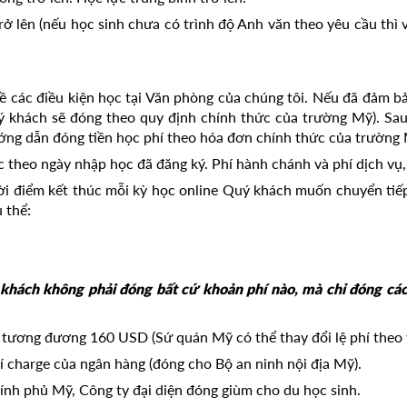
rở lên (nếu học sinh chưa có trình độ Anh văn theo yêu cầu thì 
về các điều kiện học tại Văn phòng của chúng tôi. Nếu đã đảm b
 khách sẽ đóng theo quy định chính thức của trường Mỹ). Sau
ớng dẫn đóng tiền học phí theo hóa đơn chính thức của trường 
ọc theo ngày nhập học đã đăng ký. Phí hành chánh và phí dịch
thời điểm kết thúc mỗi kỳ học online Quý khách muốn chuyển t
 thể:
khách không phải đóng bất cứ khoản phí nào, mà chỉ đóng các
tương đương 160 USD (Sứ quán Mỹ có thể thay đổi lệ phí theo 
í charge của ngân hàng (đóng cho Bộ an ninh nội địa Mỹ).
hính phủ Mỹ, Công ty đại diện đóng giùm cho du học sinh.