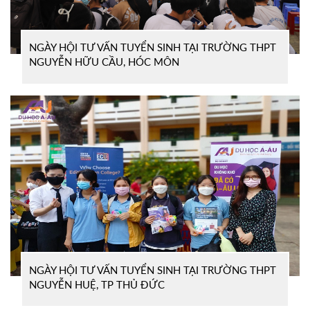
NGÀY HỘI TƯ VẤN TUYỂN SINH TẠI TRƯỜNG THPT
NGUYỄN HỮU CẦU, HÓC MÔN
NGÀY HỘI TƯ VẤN TUYỂN SINH TẠI TRƯỜNG THPT
NGUYỄN HUỆ, TP THỦ ĐỨC