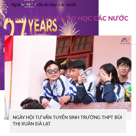
Ngày hội tư vấn du học các nước
NGÀY HỘI TƯ VẤN DU HỌC CÁC NƯỚC
NGÀY HỘI TƯ VẤN TUYỂN SINH TRƯỜNG THPT BÙI
THỊ XUÂN ĐÀ LẠT