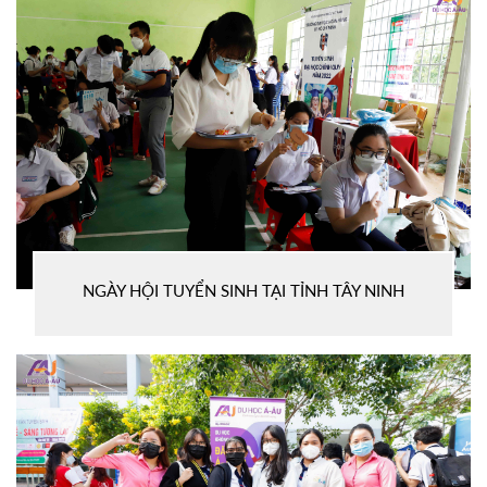
NGÀY HỘI TUYỂN SINH TẠI TỈNH TÂY NINH