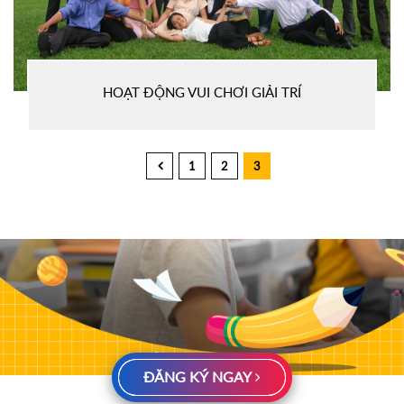
HOẠT ĐỘNG VUI CHƠI GIẢI TRÍ
1
2
3
ĐĂNG KÝ NGAY