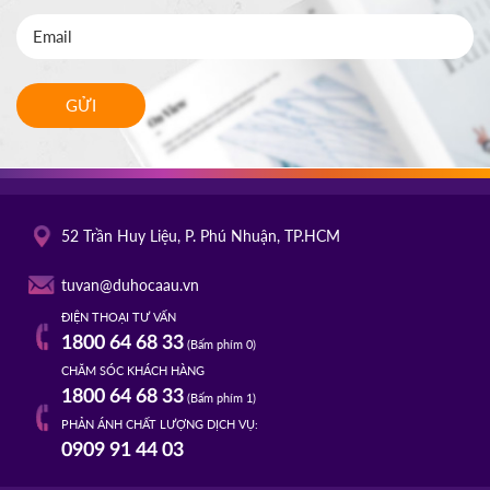
GỬI
52 Trần Huy Liệu, P. Phú Nhuận, TP.HCM
tuvan@duhocaau.vn
ĐIỆN THOẠI TƯ VẤN
1800 64 68 33
(Bấm phím 0)
CHĂM SÓC KHÁCH HÀNG
1800 64 68 33
(Bấm phím 1)
PHẢN ÁNH CHẤT LƯỢNG DỊCH VỤ:
0909 91 44 03