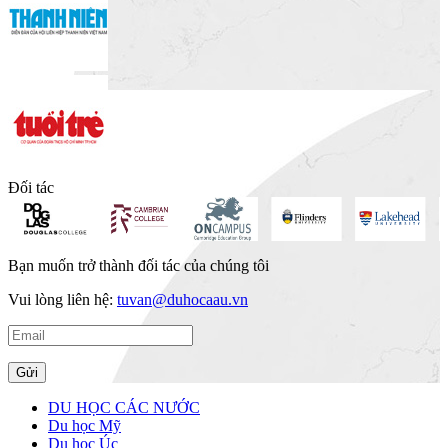
Đối tác
Bạn muốn
trở thành đối tác của chúng tôi
Vui lòng liên hệ:
tuvan@duhocaau.vn
Gửi
DU HỌC CÁC NƯỚC
Du học Mỹ
Du học Úc