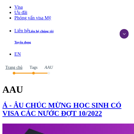
Du học Phần Lan
Visa
Chương trình đại học
Ưu đãi
Phỏng vấn visa Mỹ
Liên hệ
Liên hệ chúng tôi
Tuyển dụng
EN
Trang chủ
Tags
AAU
AAU
Á - ÂU CHÚC MỪNG HỌC SINH CÓ
VISA CÁC NƯỚC ĐỢT 10/2022