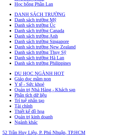
Học bổng Phần Lan
DANH SÁCH TRƯỜNG
Danh sách trường Mỹ
Danh sách trường Úc
Danh sách trường Canada
Danh sách trường Anh
Danh sách trường Singapore
Danh sách trường New Zealand
Danh sách trường Thụy Sỹ
Danh sách trường Hà Lan
Danh sách trường Philippines
DU HỌC NGÀNH HOT
Giáo dục mầm non
Y tế - Sức khoẻ
Quản trị Nhà Hàng - Khách sạn
Phân tích dữ liệu
Trí tuệ nhân tạo
Tài chính
Thiết kế đồ họa
Quản trị kinh doanh
Ngành khác
52 Trần Huy Liệu, P. Phú Nhuận, TP.HCM