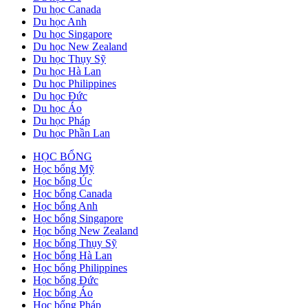
Du học Canada
Du học Anh
Du học Singapore
Du học New Zealand
Du học Thụy Sỹ
Du học Hà Lan
Du học Philippines
Du học Đức
Du học Áo
Du học Pháp
Du học Phần Lan
HỌC BỔNG
Học bổng Mỹ
Học bổng Úc
Học bổng Canada
Học bổng Anh
Học bổng Singapore
Học bổng New Zealand
Học bổng Thụy Sỹ
Học bổng Hà Lan
Học bổng Philippines
Học bổng Đức
Học bổng Áo
Học bổng Pháp