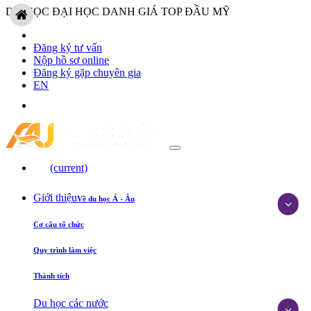
DU HỌC ĐẠI HỌC DANH GIÁ TOP ĐẦU MỸ
Đăng ký tư vấn
Nộp hồ sơ online
Đăng ký gặp chuyên gia
EN
(current)
Giới thiệu
Về du học Á - Âu
Cơ cấu tổ chức
Quy trình làm việc
Thành tích
Du học các nước