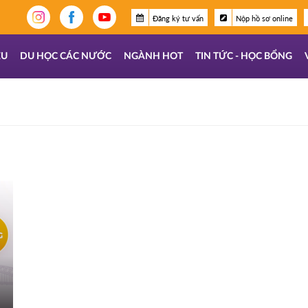
Đăng ký tư vấn
Nộp hồ sơ online
ỆU
DU HỌC CÁC NƯỚC
NGÀNH HOT
TIN TỨC - HỌC BỔNG