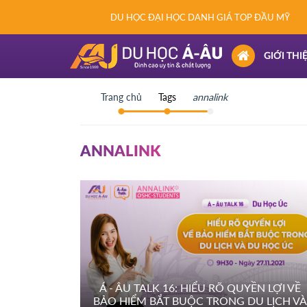
DU HỌC ĐẠI HỌC DANH GIÁ TOP ĐẦU MỸ
(CURRENT)
GIỚI THI
Trang chủ
Tags
annalink
ANNALINK
Á - ÂU TALK 16: HIỂU RÕ QUYỀN LỢI VỀ
BẢO HIỂM BẮT BUỘC TRONG DU LỊCH VÀ