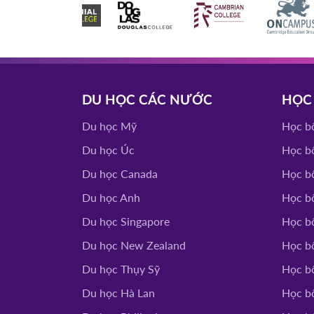
DU HỌC CÁC NƯỚC
HỌC
Du học Mỹ
Học b
Du học Úc
Học b
Du học Canada
Học b
Du học Anh
Học b
Du học Singapore
Học b
Du học New Zealand
Học b
Du học Thụy Sỹ
Học b
Du học Hà Lan
Học b