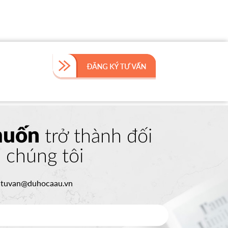
muốn
trở thành đối
a chúng tôi
:
tuvan@duhocaau.vn