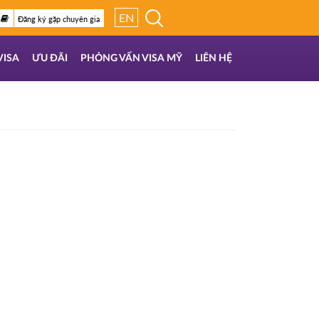
EN
Đăng ký gặp chuyên gia
VISA
ƯU ĐÃI
PHỎNG VẤN VISA MỸ
LIÊN HỆ