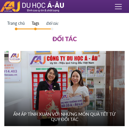
Trang chủ
Tags
Đối tác
ĐỐI TÁC
ẤM ÁP TÌNH XUÂN VỚI NHỮNG MÓN QUÀ TẾT TỪ
QUÝ ĐỐI TÁC