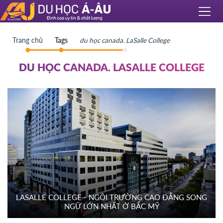
Trang chủ
Tags
du học canada. LaSalle College
DU HỌC CANADA. LASALLE COLLEGE
LASALLE COLLEGE - NGÔI TRƯỜNG CAO ĐẲNG SONG
NGỮ LỚN NHẤT Ở BẮC MỸ