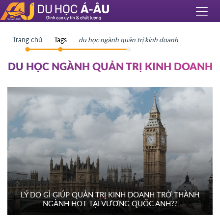
Trang chủ
Tags
du học ngành quản trị kinh doanh
DU HỌC NGÀNH QUẢN TRỊ KINH DOANH
LÝ DO GÌ GIÚP QUẢN TRỊ KINH DOANH TRỞ THÀNH
NGÀNH HOT TẠI VƯƠNG QUỐC ANH??