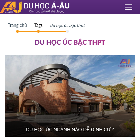
Trang chủ
Tags
du học úc bậc thpt
DU HỌC ÚC BẬC THPT
DU HỌC ÚC NGÀNH NÀO DỄ ĐỊNH CƯ ?