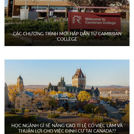
CÁC CHƯƠNG TRÌNH MỚI HẤP DẪN TỪ CAMBRIAN
COLLEGE
HỌC NGÀNH GÌ SẼ NÂNG CAO TỈ LỆ CÓ VIỆC LÀM VÀ
THUẬN LỢI CHO VIỆC ĐỊNH CƯ TẠI CANADA??