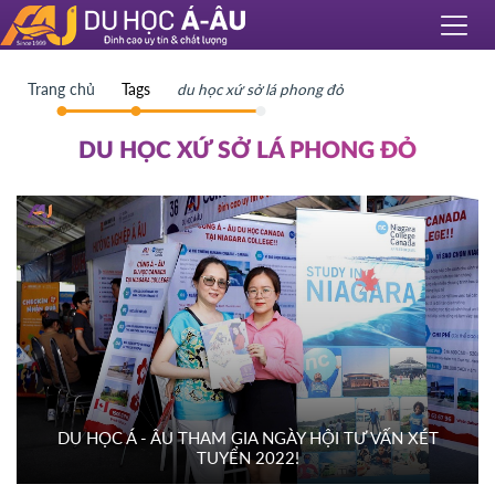
Trang chủ
Tags
du học xứ sở lá phong đỏ
DU HỌC XỨ SỞ LÁ PHONG ĐỎ
DU HỌC Á - ÂU THAM GIA NGÀY HỘI TƯ VẤN XÉT
TUYỂN 2022!