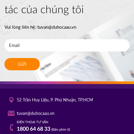
tác của chúng tôi
Vui lòng liên hệ:
tuvan@duhocaau.vn
GỬI
52 Trần Huy Liệu, P. Phú Nhuận, TP.HCM
tuvan@duhocaau.vn
ĐIỆN THOẠI TƯ VẤN
1800 64 68 33
(Bấm phím 0)