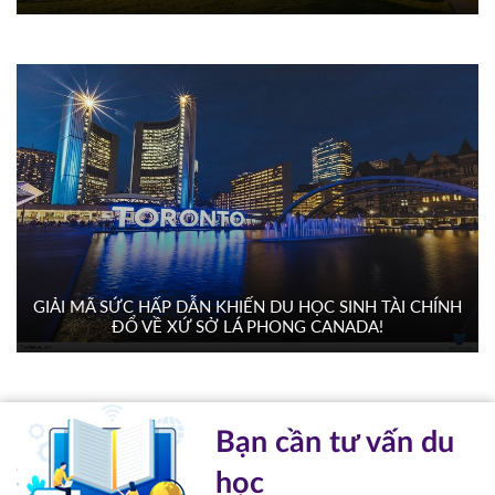
GIẢI MÃ SỨC HẤP DẪN KHIẾN DU HỌC SINH TÀI CHÍNH
ĐỔ VỀ XỨ SỞ LÁ PHONG CANADA!
Bạn cần tư vấn du
học