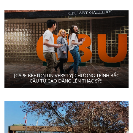
[CAPE BRETON UNIVERSITY] CHƯƠNG TRÌNH BẮC
CẦU TỪ CAO ĐẲNG LÊN THẠC SỸ!!!