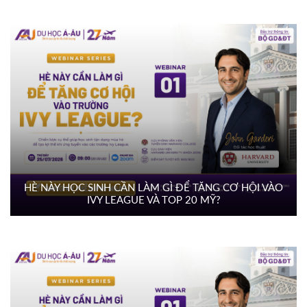
HÈ NÀY HỌC SINH CẦN LÀM GÌ ĐỂ TĂNG CƠ HỘI VÀO
IVY LEAGUE VÀ TOP 20 MỸ?