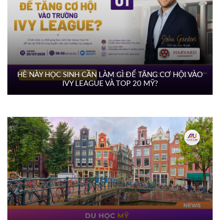
HÈ NÀY HỌC SINH CẦN LÀM GÌ ĐỂ TĂNG CƠ HỘI VÀO
IVY LEAGUE VÀ TOP 20 MỸ?