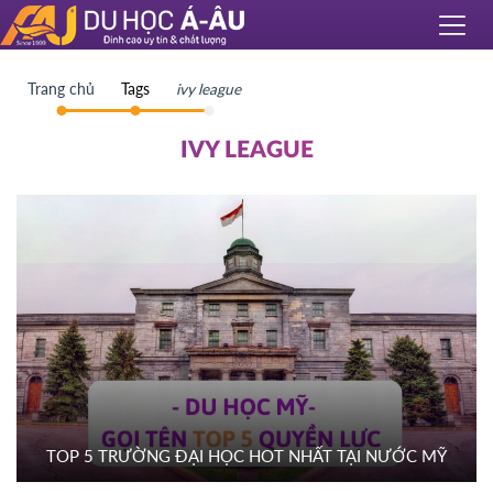
Trang chủ
Tags
ivy league
IVY LEAGUE
TOP 5 TRƯỜNG ĐẠI HỌC HOT NHẤT TẠI NƯỚC MỸ