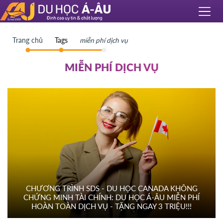
Trang chủ
Tags
miễn phí dịch vụ
MIỄN PHÍ DỊCH VỤ
CHƯƠNG TRÌNH SDS - DU HỌC CANADA KHÔNG
CHỨNG MINH TÀI CHÍNH: DU HỌC Á-ÂU MIỄN PHÍ
HOÀN TOÀN DỊCH VỤ - TẶNG NGAY 3 TRIỆU!!!