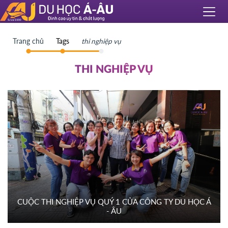
Trang chủ
Tags
thi nghiệp vụ
THI NGHIỆP VỤ
CUỘC THI NGHIỆP VỤ QUÝ 1 CỦA CÔNG TY DU HỌC Á
- ÂU