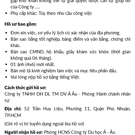
gặp khó khăn không thể tự giải quyết được cần sự giúp đỡ
của Công ty ....
Phụ cấp khác: Tùy theo nhu cầu công việc
Hồ sơ bao gồm:
Đơn xin việc, sơ yếu lý lịch có xác nhận của địa phương.
Bản sao bằng tốt nghiệp, bảng điểm và văn bằng, chứng chỉ
khác.
Bản sao CMND, hộ khẩu, giấy khám sức khỏe (thời gian
không quá 06 tháng).
01 ảnh (4x6) mới nhất.
Bản mô tả kinh nghiệm làm việc và mục tiêu phấn đấu.
Vui lòng nộp hồ sơ bằng tiếng Việt.
Cách thức gửi hồ sơ:
Công ty TNHH DH DL TM DV Á Âu - Phòng Hành chánh nhân
sự
52 Trần Huy Liệu, Phường 11, Quận Phú Nhuận,
Địa chỉ:
TP.HCM
(Ghi rõ vị trí tuyển dụng ngoài bìa hồ sơ)
Phòng HCNS Công ty Du học Á - Âu
Người nhận hồ sơ: