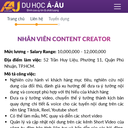
Trang chủ
Liên hệ
Tuyển dụng
NHÂN VIÊN CONTENT CREATOR
10,000,000 - 12,000,000
Mức lương – Salary Range:
52 Trần Huy Liệu, Phường 11, Quận Phú
Địa điểm làm việc:
Nhuận, TP.HCM.
Mô tả công việc:
Nghiên cứu hành vi khách hàng mục tiêu, nghiên cứu nội
dung của đối thủ, đánh giá xu hướng để đưa ra ý tưởng nội
dung và concept phù hợp với thị hiếu của khách hàng
Đưa ra ý tưởng video, chuyển thể ý tưởng thành kịch bản
quay dựng chi tiết & voice cho các tuyến nội dung trên các
nền tảng Tiktok, Reel, Youtube short
Có thể làm mẫu, MC quay và diễn các short video
Quản lý và cập nhật nội dung trên các kênh Short Video của
công ty, đảm bảo tính liên tục và hấp dẫn của các bài đăng.