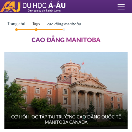
Trang chủ
Tags
cao đẳng manitoba
CAO ĐẲNG MANITOBA
CƠ HỘI HỌC TẬP TẠI TRƯỜNG CAO ĐẲNG QUỐC TẾ
MANITOBA CANADA