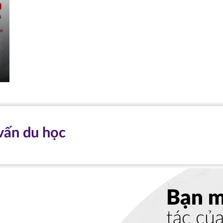
vấn du học
Bạn 
tác củ