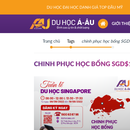
DU HỌC ĐẠI HỌC DANH GIÁ TOP ĐẦU MỸ
(CURRENT)
GIỚI THI
Trang chủ
Tags
chinh phục học bổng SGD
CHINH PHỤC HỌC BỔNG SGD$1