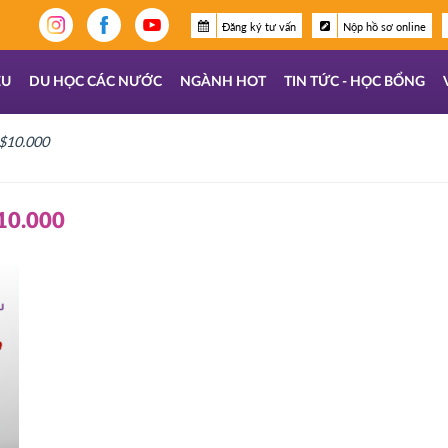
Đăng ký tư vấn
Nộp hồ sơ online
ỆU
DU HỌC CÁC NƯỚC
NGÀNH HOT
TIN TỨC - HỌC BỔNG
$10.000
0.000