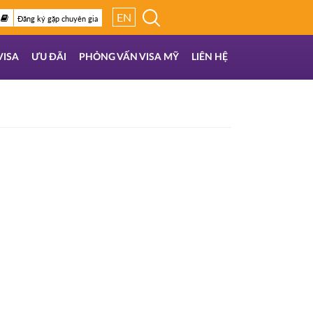
EN
Đăng ký gặp chuyên gia
VISA
ƯU ĐÃI
PHỎNG VẤN VISA MỸ
LIÊN HỆ