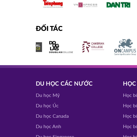
ĐỐI TÁC
DU HỌC CÁC NƯỚC
HỌC
Du học Mỹ
Học b
Du học Úc
Học b
Du học Canada
Học b
Du học Anh
Học b
Du học Singapore
Học b