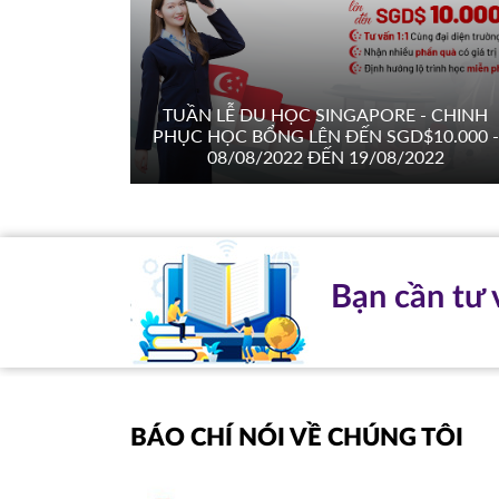
TUẦN LỄ DU HỌC SINGAPORE - CHINH
PHỤC HỌC BỔNG LÊN ĐẾN SGD$10.000 -
08/08/2022 ĐẾN 19/08/2022
Bạn cần tư 
BÁO CHÍ NÓI VỀ CHÚNG TÔI