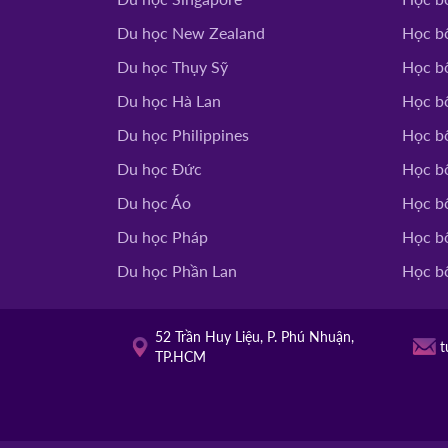
Du học New Zealand
Học b
Du học Thụy Sỹ
Học b
Du học Hà Lan
Học b
Du học Philippines
Học bổ
Du học Đức
Học b
Du học Áo
Học b
Du học Pháp
Học b
Du học Phần Lan
Học b
52 Trần Huy Liệu, P. Phú Nhuận,
t
TP.HCM