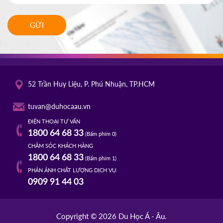
GỬI
52 Trần Huy Liệu, P. Phú Nhuận, TP.HCM
tuvan@duhocaau.vn
ĐIỆN THOẠI TƯ VẤN
1800 64 68 33
(Bấm phím 0)
CHĂM SÓC KHÁCH HÀNG
1800 64 68 33
(Bấm phím 1)
PHẢN ÁNH CHẤT LƯỢNG DỊCH VỤ:
0909 91 44 03
Copyright © 2026 Du Học Á - Âu.