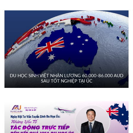
DU HỌC SINH VIỆT NHẬN LƯƠNG 60.000-86.000 AUD
SAU TỐT NGHIỆP TẠI ÚC