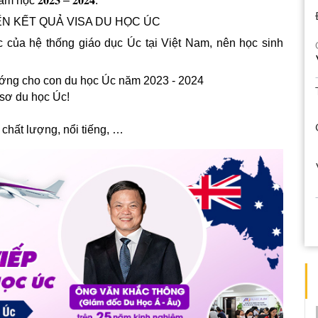
ho năm học 𝟐𝟎𝟐𝟑 – 𝟐𝟎𝟐𝟒:
N KẾT QUẢ VISA DU HỌC ÚC
ức của hệ thống giáo dục Úc tại Việt Nam, nên học sinh
ướng cho con du học Úc năm 2023 - 2024
 sơ du học Úc!
 chất lượng, nổi tiếng, …