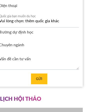
Điện thoại
Quốc gia bạn muốn du học
Trường dự định học
Chuyên ngành
GỬI
LỊCH HỘI THẢO