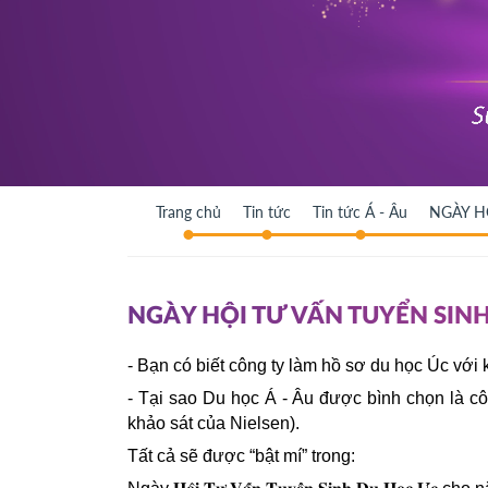
Trang chủ
Tin tức
Tin tức Á - Âu
NGÀY H
NGÀY HỘI TƯ VẤN TUYỂN SIN
- Bạn có biết công ty làm hồ sơ du học Úc với
- Tại sao Du học Á - Âu được bình chọn là cô
khảo sát của Nielsen).
Tất cả sẽ được “bật mí” trong: