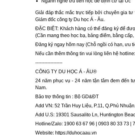
Ngành nghề ưu tiên học để định cư tại Úc
Giải đáp thắc mắc trực tiếp bởi chuyên gia 
Giám đốc công ty Du học Á - Âu.
ĐẶC BIỆT: Khách hàng có thể đăng ký để được 
(Cần mang theo học bạ, bảng điểm, bằng cấp, ...
Đăng ký ngay hôm nay (Chỗ ngồi có hạn, ưu ti
Nếu cần thêm thông tin vui lòng liên hệ hotlin
------------------
CÔNG TY DU HỌC Á - ÂU®
24 năm phục vụ - 24 năm tận tâm đem đến tươ
Nam.
Bảo trợ thông tin : Bộ GD&ĐT
Add VN: 52 Trần Huy Liệu, P.11, Q.Phú Nhuậ
Add U.S: 19301 Sausalito Ln, Huntington Bea
Hotline/Zalo: 1900 63 67 96 | 0903 80 33 73 |
Website:
https://duhocaau.vn