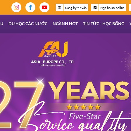
Đăng ký tư vấn
Nộp hồ sơ online
ỆU
DU HỌC CÁC NƯỚC
NGÀNH HOT
TIN TỨC - HỌC BỔNG