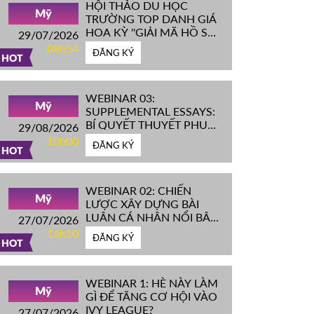
HỘI THẢO DU HỌC
Mỹ
TRƯỜNG TOP DANH GIÁ
HOA KỲ ''GIẢI MÃ HỒ SƠ
29/07/2026
IVY LEAGUE''
08h54
ĐĂNG KÝ
HOT
WEBINAR 03:
Mỹ
SUPPLEMENTAL ESSAYS:
BÍ QUYẾT THUYẾT PHỤC
29/08/2026
HỘI ĐỒNG TUYỂN SINH
10h00
ĐĂNG KÝ
ĐH TOP ĐẦU MỸ
HOT
WEBINAR 02: CHIẾN
Mỹ
LƯỢC XÂY DỰNG BÀI
LUẬN CÁ NHÂN NỔI BẬT
27/07/2026
CHINH PHỤC ĐH TOP
16h10
ĐĂNG KÝ
ĐẦU MỸ
HOT
WEBINAR 1: HÈ NÀY LÀM
Mỹ
GÌ ĐỂ TĂNG CƠ HỘI VÀO
IVY LEAGUE?
27/07/2026