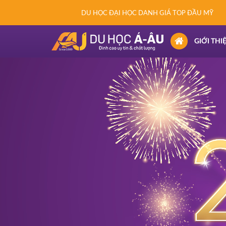
DU HỌC ĐẠI HỌC DANH GIÁ TOP ĐẦU MỸ
(CURRENT)
GIỚI THI