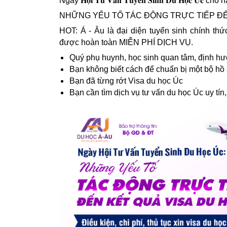
Ngày 𝐇𝐨̣̂𝐢 𝐓𝐮̛ 𝐕𝐚̂́𝐧 𝐓𝐮𝐲𝐞̂̉𝐧 𝐒𝐢𝐧𝐡 𝐃𝐮 𝐇𝐨̣𝐜 𝐔́𝐜 c
NHỮNG YẾU TỐ TÁC ĐỘNG TRỰC TIẾP ĐẾ
HOT: Á - Âu là đại diện tuyển sinh chính th
được hoàn toàn MIỄN PHÍ DỊCH VỤ.
Quý phụ huynh, học sinh quan tâm, định h
Bạn không biết cách để chuẩn bị một bộ hồ
Bạn đã từng rớt Visa du học Úc
Bạn cần tìm dịch vụ tư vấn du học Úc uy tín,