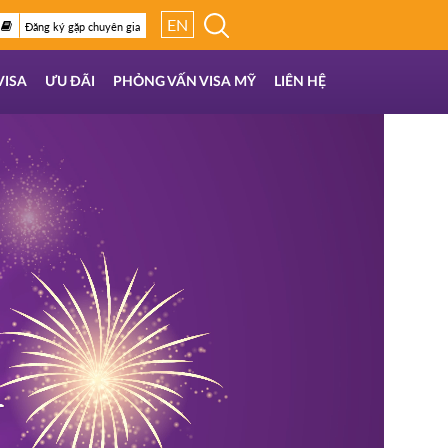
EN
Đăng ký gặp chuyên gia
VISA
ƯU ĐÃI
PHỎNG VẤN VISA MỸ
LIÊN HỆ