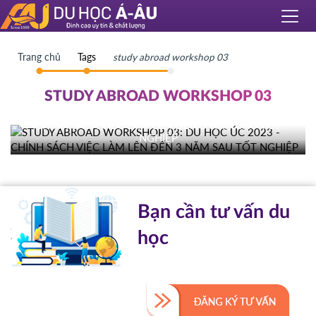
Trang chủ
Tags
study abroad workshop 03
STUDY ABROAD WORKSHOP 03
STUDY ABROAD WORKSHOP 03: DU HỌC ÚC 2023 -
CHÍNH SÁCH VIỆC LÀM LÊN ĐẾN 3 NĂM SAU TỐT
NGHIỆP
Bạn cần tư vấn du
học