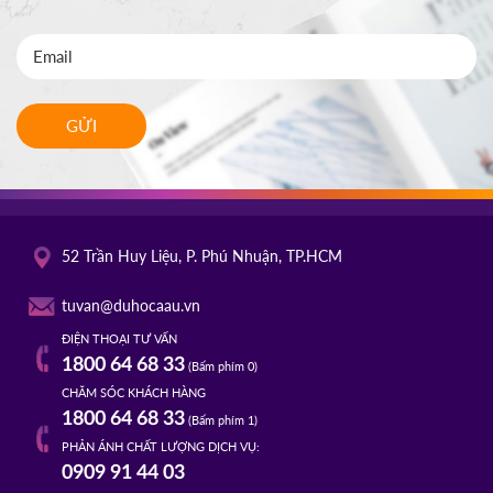
GỬI
52 Trần Huy Liệu, P. Phú Nhuận, TP.HCM
tuvan@duhocaau.vn
ĐIỆN THOẠI TƯ VẤN
1800 64 68 33
(Bấm phím 0)
CHĂM SÓC KHÁCH HÀNG
1800 64 68 33
(Bấm phím 1)
PHẢN ÁNH CHẤT LƯỢNG DỊCH VỤ:
0909 91 44 03