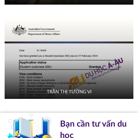
TRẦN THỊ TƯỜNG VI
Bạn cần tư vấn du
học