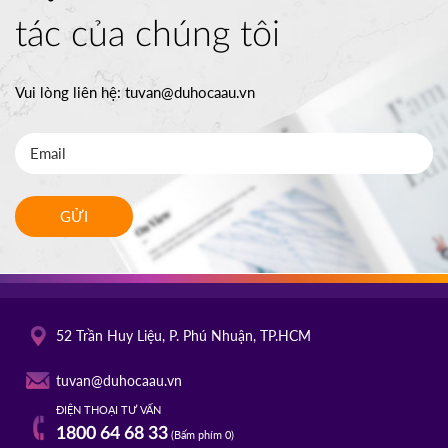
tác của chúng tôi
Vui lòng liên hệ:
tuvan@duhocaau.vn
GỬI
52 Trần Huy Liệu, P. Phú Nhuận, TP.HCM
tuvan@duhocaau.vn
ĐIỆN THOẠI TƯ VẤN
1800 64 68 33
(Bấm phím 0)