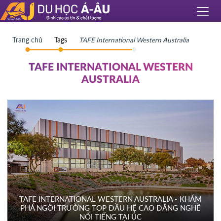
Trang chủ
Tags
TAFE International Western Australia
TAFE INTERNATIONAL WESTERN
AUSTRALIA
TAFE INTERNATIONAL WESTERN AUSTRALIA - KHÁM
PHÁ NGÔI TRƯỜNG TOP ĐẦU HỆ CAO ĐẲNG NGHỀ
NỔI TIẾNG TẠI ÚC