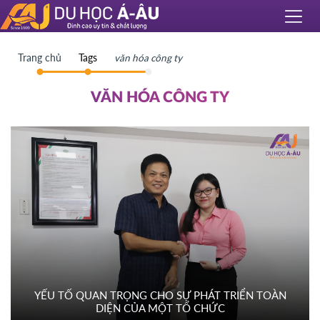
Trang chủ
Tags
văn hóa công ty
VĂN HÓA CÔNG TY
YẾU TỐ QUAN TRỌNG CHO SỰ PHÁT TRIỂN TOÀN
DIỆN CỦA MỘT TỔ CHỨC