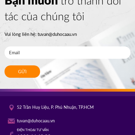
Bạn muốn
trở thành đối
tác của chúng tôi
Vui lòng liên hệ:
tuvan@duhocaau.vn
GỬI
52 Trần Huy Liệu, P. Phú Nhuận, TP.HCM
tuvan@duhocaau.vn
ĐIỆN THOẠI TƯ VẤN