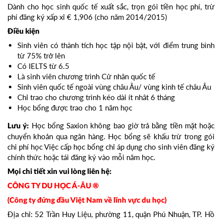
Dành cho học sinh quốc tế xuất sắc, trọn gói tiền học phí, trừ
phí đăng ký xấp xỉ € 1,906 (cho năm 2014/2015)
Điều kiện
Sinh viên có thành tích học tập nội bật, với điểm trung bình
từ 75% trở lên
Có IELTS từ 6.5
Là sinh viên chương trình Cử nhân quốc tế
Sinh viên quốc tế ngoài vùng châu Âu/ vùng kinh tế châu Âu
Chỉ trao cho chương trình kéo dài ít nhât 6 tháng
Học bổng được trao cho 1 năm học
Học bổng Saxion không bao giờ trả bằng tiền mặt hoặc
Lưu ý:
chuyển khoản qua ngân hàng. Học bổng sẽ khấu trừ trong gói
chi phí học Việc cấp học bổng chỉ áp dụng cho sinh viên đăng ký
chính thức hoặc tái đăng ký vào mỗi năm học.
Mọi chi tiết xin vui lòng liên hệ:
CÔNG TY DU HỌC Á-ÂU ®
(Công ty đứng đầu Việt Nam về lĩnh vực du học)
Địa chỉ: 52 Trần Huy Liệu, phường 11, quận Phú Nhuận, TP. Hồ