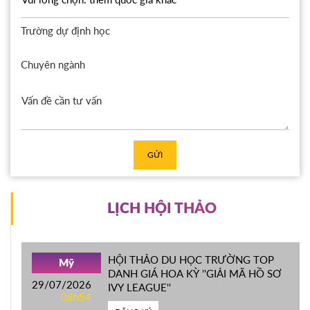
Trường dự định học
Chuyên ngành
GỬI
LỊCH HỘI THẢO
HỘI THẢO DU HỌC TRƯỜNG TOP
Mỹ
DANH GIÁ HOA KỲ ''GIẢI MÃ HỒ SƠ
29/07/2026
IVY LEAGUE''
08h54