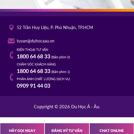
52 Trần Huy Liệu, P. Phú Nhuận, TP.HCM
tuvan@duhocaau.vn
ĐIỆN THOẠI TƯ VẤN
1800 64 68 33
(Bấm phím 0)
CHĂM SÓC KHÁCH HÀNG
1800 64 68 33
(Bấm phím 1)
PHẢN ÁNH CHẤT LƯỢNG DỊCH VỤ:
0909 91 44 03
Copyright © 2026 Du Học Á - Âu.
HÃY GỌI NGAY
ĐĂNG KÝ TƯ VẤN
CHAT ONLINE