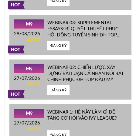
ĐĂNG KÝ
HOT
WEBINAR 03: SUPPLEMENTAL
Mỹ
ESSAYS: BÍ QUYẾT THUYẾT PHỤC
29/08/2026
HỘI ĐỒNG TUYỂN SINH ĐH TOP
10h00
ĐẦU MỸ
ĐĂNG KÝ
HOT
WEBINAR 02: CHIẾN LƯỢC XÂY
Mỹ
DỰNG BÀI LUẬN CÁ NHÂN NỔI BẬT
27/07/2026
CHINH PHỤC ĐH TOP ĐẦU MỸ
16h10
ĐĂNG KÝ
HOT
WEBINAR 1: HÈ NÀY LÀM GÌ ĐỂ
Mỹ
TĂNG CƠ HỘI VÀO IVY LEAGUE?
27/07/2026
16h22
ĐĂNG KÝ