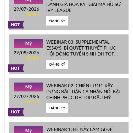
DANH GIÁ HOA KỲ ''GIẢI MÃ HỒ SƠ
29/07/2026
IVY LEAGUE''
08h54
ĐĂNG KÝ
HOT
WEBINAR 03: SUPPLEMENTAL
Mỹ
ESSAYS: BÍ QUYẾT THUYẾT PHỤC
29/08/2026
HỘI ĐỒNG TUYỂN SINH ĐH TOP
10h00
ĐẦU MỸ
ĐĂNG KÝ
HOT
WEBINAR 02: CHIẾN LƯỢC XÂY
Mỹ
DỰNG BÀI LUẬN CÁ NHÂN NỔI BẬT
27/07/2026
CHINH PHỤC ĐH TOP ĐẦU MỸ
16h10
ĐĂNG KÝ
HOT
WEBINAR 1: HÈ NÀY LÀM GÌ ĐỂ
Mỹ