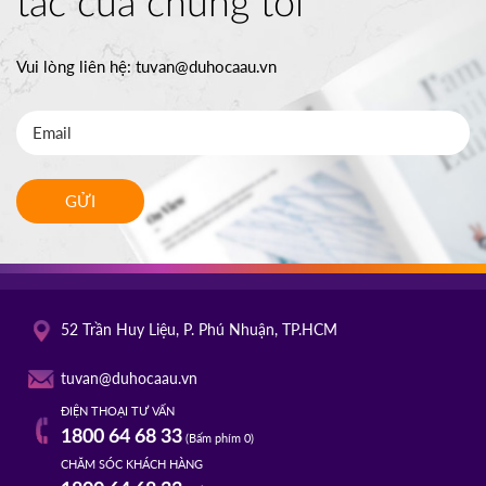
tác của chúng tôi
Vui lòng liên hệ:
tuvan@duhocaau.vn
GỬI
52 Trần Huy Liệu, P. Phú Nhuận, TP.HCM
tuvan@duhocaau.vn
ĐIỆN THOẠI TƯ VẤN
1800 64 68 33
(Bấm phím 0)
CHĂM SÓC KHÁCH HÀNG