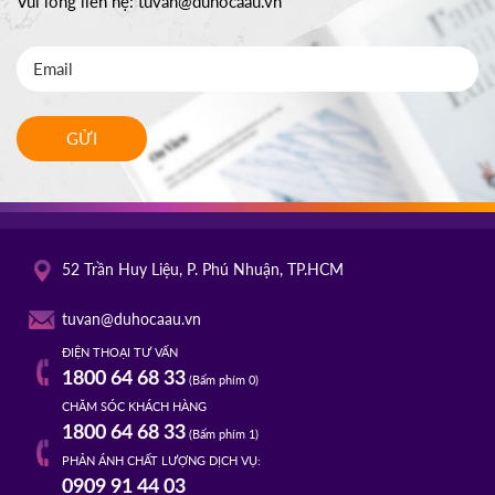
Vui lòng liên hệ:
tuvan@duhocaau.vn
GỬI
52 Trần Huy Liệu, P. Phú Nhuận, TP.HCM
tuvan@duhocaau.vn
ĐIỆN THOẠI TƯ VẤN
1800 64 68 33
(Bấm phím 0)
CHĂM SÓC KHÁCH HÀNG
1800 64 68 33
(Bấm phím 1)
PHẢN ÁNH CHẤT LƯỢNG DỊCH VỤ:
0909 91 44 03