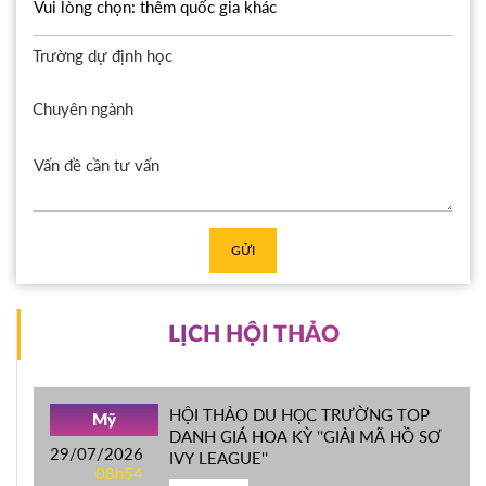
Trường dự định học
Chuyên ngành
GỬI
LỊCH HỘI THẢO
HỘI THẢO DU HỌC TRƯỜNG TOP
Mỹ
DANH GIÁ HOA KỲ ''GIẢI MÃ HỒ SƠ
29/07/2026
IVY LEAGUE''
08h54