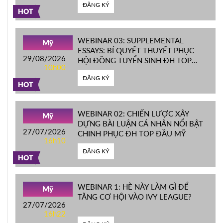
ĐĂNG KÝ
HOT
WEBINAR 03: SUPPLEMENTAL
Mỹ
ESSAYS: BÍ QUYẾT THUYẾT PHỤC
29/08/2026
HỘI ĐỒNG TUYỂN SINH ĐH TOP
10h00
ĐẦU MỸ
ĐĂNG KÝ
HOT
WEBINAR 02: CHIẾN LƯỢC XÂY
Mỹ
DỰNG BÀI LUẬN CÁ NHÂN NỔI BẬT
27/07/2026
CHINH PHỤC ĐH TOP ĐẦU MỸ
16h10
ĐĂNG KÝ
HOT
WEBINAR 1: HÈ NÀY LÀM GÌ ĐỂ
Mỹ
TĂNG CƠ HỘI VÀO IVY LEAGUE?
27/07/2026
16h22