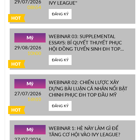
29/07/2026
IVY LEAGUE''
08h54
ĐĂNG KÝ
HOT
WEBINAR 03: SUPPLEMENTAL
Mỹ
ESSAYS: BÍ QUYẾT THUYẾT PHỤC
29/08/2026
HỘI ĐỒNG TUYỂN SINH ĐH TOP
10h00
ĐẦU MỸ
ĐĂNG KÝ
HOT
WEBINAR 02: CHIẾN LƯỢC XÂY
Mỹ
DỰNG BÀI LUẬN CÁ NHÂN NỔI BẬT
27/07/2026
CHINH PHỤC ĐH TOP ĐẦU MỸ
16h10
ĐĂNG KÝ
HOT
WEBINAR 1: HÈ NÀY LÀM GÌ ĐỂ
Mỹ
TĂNG CƠ HỘI VÀO IVY LEAGUE?
27/07/2026