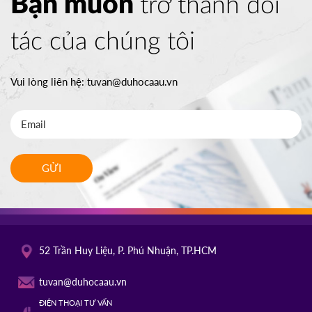
Bạn muốn
trở thành đối
tác của chúng tôi
Vui lòng liên hệ:
tuvan@duhocaau.vn
GỬI
52 Trần Huy Liệu, P. Phú Nhuận, TP.HCM
tuvan@duhocaau.vn
ĐIỆN THOẠI TƯ VẤN