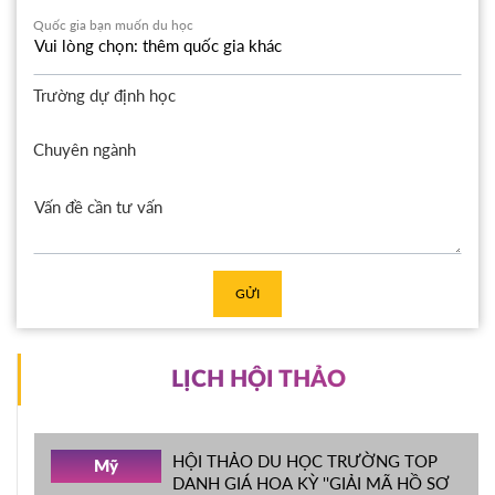
Quốc gia bạn muốn du học
Trường dự định học
Chuyên ngành
GỬI
LỊCH HỘI THẢO
HỘI THẢO DU HỌC TRƯỜNG TOP
Mỹ
DANH GIÁ HOA KỲ ''GIẢI MÃ HỒ SƠ