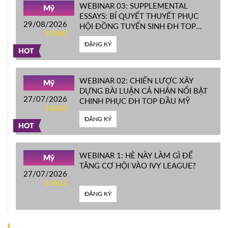
WEBINAR 03: SUPPLEMENTAL
Mỹ
ESSAYS: BÍ QUYẾT THUYẾT PHỤC
29/08/2026
HỘI ĐỒNG TUYỂN SINH ĐH TOP
10h00
ĐẦU MỸ
ĐĂNG KÝ
HOT
WEBINAR 02: CHIẾN LƯỢC XÂY
Mỹ
DỰNG BÀI LUẬN CÁ NHÂN NỔI BẬT
27/07/2026
CHINH PHỤC ĐH TOP ĐẦU MỸ
16h10
ĐĂNG KÝ
HOT
WEBINAR 1: HÈ NÀY LÀM GÌ ĐỂ
Mỹ
TĂNG CƠ HỘI VÀO IVY LEAGUE?
27/07/2026
16h22
ĐĂNG KÝ