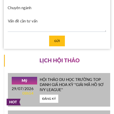
Chuyên ngành
GỬI
LỊCH HỘI THẢO
HỘI THẢO DU HỌC TRƯỜNG TOP
Mỹ
DANH GIÁ HOA KỲ ''GIẢI MÃ HỒ SƠ
29/07/2026
IVY LEAGUE''
08h54
ĐĂNG KÝ
HOT