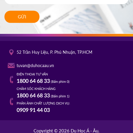
GỬI
52 Trần Huy Liệu, P. Phú Nhuận, TP.HCM
tuvan@duhocaau.vn
ĐIỆN THOẠI TƯ VẤN
1800 64 68 33
(Bấm phím 0)
CHĂM SÓC KHÁCH HÀNG
1800 64 68 33
(Bấm phím 1)
PHẢN ÁNH CHẤT LƯỢNG DỊCH VỤ:
0909 91 44 03
Copyright © 2026 Du Học Á - Âu.