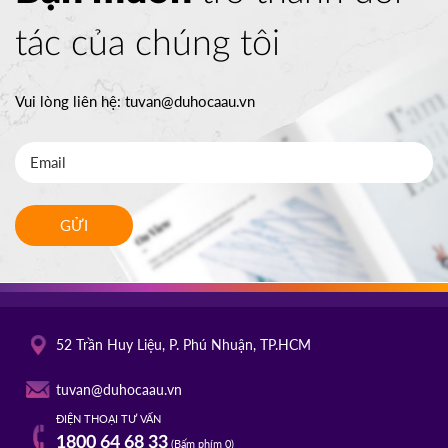
tác của chúng tôi
Vui lòng liên hệ:
tuvan@duhocaau.vn
GỬI
52 Trần Huy Liệu, P. Phú Nhuận, TP.HCM
tuvan@duhocaau.vn
ĐIỆN THOẠI TƯ VẤN
1800 64 68 33
(Bấm phím 0)