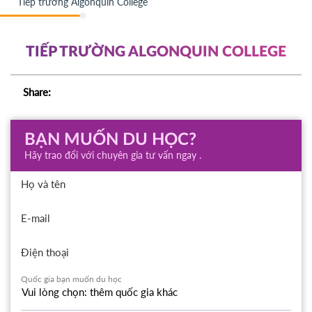
Tiếp trường Algonquin College
TIẾP TRƯỜNG ALGONQUIN COLLEGE
Share:
BẠN MUỐN DU HỌC?
Hãy trao đổi với chuyên gia tư vấn ngay .
Họ và tên
E-mail
Điện thoại
Quốc gia bạn muốn du học