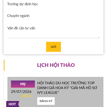
Trường dự định học
Chuyên ngành
GỬI
LỊCH HỘI THẢO
HỘI THẢO DU HỌC TRƯỜNG TOP
Mỹ
DANH GIÁ HOA KỲ ''GIẢI MÃ HỒ SƠ
29/07/2026
IVY LEAGUE''
08h54
ĐĂNG KÝ
HOT