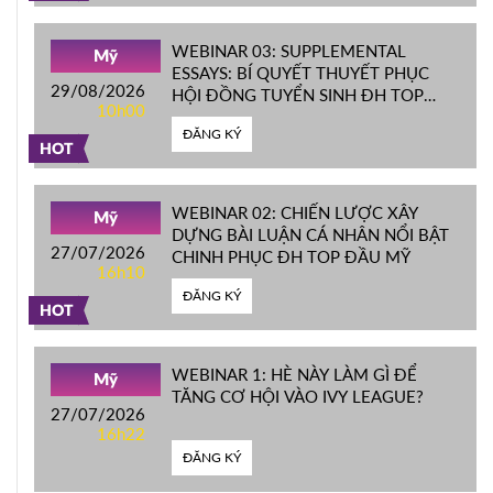
WEBINAR 03: SUPPLEMENTAL
Mỹ
ESSAYS: BÍ QUYẾT THUYẾT PHỤC
29/08/2026
HỘI ĐỒNG TUYỂN SINH ĐH TOP
10h00
ĐẦU MỸ
ĐĂNG KÝ
HOT
WEBINAR 02: CHIẾN LƯỢC XÂY
Mỹ
DỰNG BÀI LUẬN CÁ NHÂN NỔI BẬT
27/07/2026
CHINH PHỤC ĐH TOP ĐẦU MỸ
16h10
ĐĂNG KÝ
HOT
WEBINAR 1: HÈ NÀY LÀM GÌ ĐỂ
Mỹ
TĂNG CƠ HỘI VÀO IVY LEAGUE?
27/07/2026
16h22
ĐĂNG KÝ