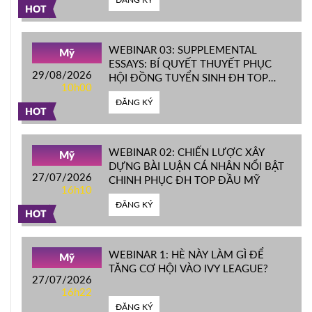
HOT
WEBINAR 03: SUPPLEMENTAL
Mỹ
ESSAYS: BÍ QUYẾT THUYẾT PHỤC
29/08/2026
HỘI ĐỒNG TUYỂN SINH ĐH TOP
10h00
ĐẦU MỸ
ĐĂNG KÝ
HOT
WEBINAR 02: CHIẾN LƯỢC XÂY
Mỹ
DỰNG BÀI LUẬN CÁ NHÂN NỔI BẬT
27/07/2026
CHINH PHỤC ĐH TOP ĐẦU MỸ
16h10
ĐĂNG KÝ
HOT
WEBINAR 1: HÈ NÀY LÀM GÌ ĐỂ
Mỹ
TĂNG CƠ HỘI VÀO IVY LEAGUE?
27/07/2026
16h22
ĐĂNG KÝ