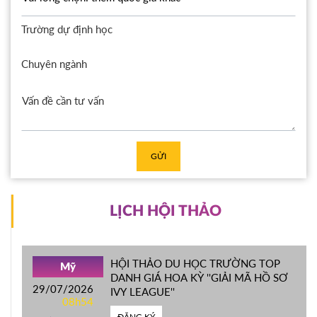
Trường dự định học
Chuyên ngành
GỬI
LỊCH HỘI THẢO
HỘI THẢO DU HỌC TRƯỜNG TOP
Mỹ
DANH GIÁ HOA KỲ ''GIẢI MÃ HỒ SƠ
29/07/2026
IVY LEAGUE''
08h54
ĐĂNG KÝ