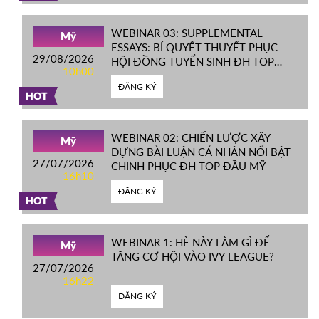
WEBINAR 03: SUPPLEMENTAL
Mỹ
ESSAYS: BÍ QUYẾT THUYẾT PHỤC
29/08/2026
HỘI ĐỒNG TUYỂN SINH ĐH TOP
10h00
ĐẦU MỸ
ĐĂNG KÝ
HOT
WEBINAR 02: CHIẾN LƯỢC XÂY
Mỹ
DỰNG BÀI LUẬN CÁ NHÂN NỔI BẬT
27/07/2026
CHINH PHỤC ĐH TOP ĐẦU MỸ
16h10
ĐĂNG KÝ
HOT
WEBINAR 1: HÈ NÀY LÀM GÌ ĐỂ
Mỹ
TĂNG CƠ HỘI VÀO IVY LEAGUE?
27/07/2026
16h22
ĐĂNG KÝ