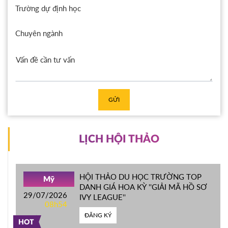
Trường dự định học
Chuyên ngành
GỬI
LỊCH HỘI THẢO
HỘI THẢO DU HỌC TRƯỜNG TOP
Mỹ
DANH GIÁ HOA KỲ ''GIẢI MÃ HỒ SƠ
29/07/2026
IVY LEAGUE''
08h54
ĐĂNG KÝ
HOT