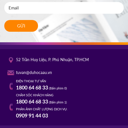
GỬI
52 Trần Huy Liệu, P. Phú Nhuận, TP.HCM
tuvan@duhocaau.vn
ĐIỆN THOẠI TƯ VẤN
1800 64 68 33
(Bấm phím 0)
CHĂM SÓC KHÁCH HÀNG
1800 64 68 33
(Bấm phím 1)
PHẢN ÁNH CHẤT LƯỢNG DỊCH VỤ:
0909 91 44 03