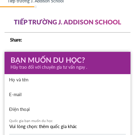
Tiếp trường J. Addison School
TIẾP TRƯỜNG J. ADDISON SCHOOL
Share:
BẠN MUỐN DU HỌC?
Hãy trao đổi với chuyên gia tư vấn ngay .
Họ và tên
E-mail
Điện thoại
Quốc gia bạn muốn du học