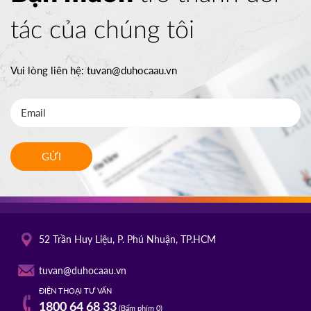
tác của chúng tôi
Vui lòng liên hệ:
tuvan@duhocaau.vn
GỬI
52 Trần Huy Liệu, P. Phú Nhuận, TP.HCM
tuvan@duhocaau.vn
ĐIỆN THOẠI TƯ VẤN
1800 64 68 33
(Bấm phím 0)