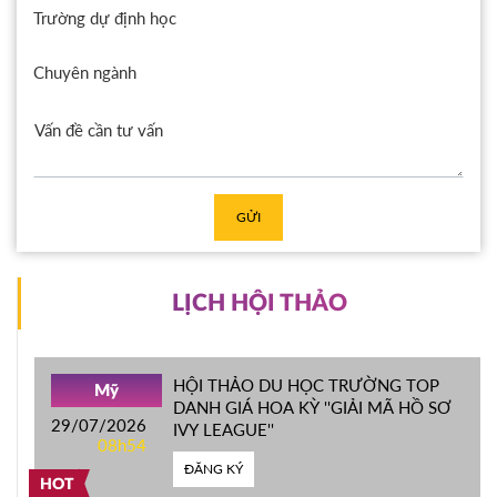
Trường dự định học
Chuyên ngành
GỬI
LỊCH HỘI THẢO
HỘI THẢO DU HỌC TRƯỜNG TOP
Mỹ
DANH GIÁ HOA KỲ ''GIẢI MÃ HỒ SƠ
29/07/2026
IVY LEAGUE''
08h54
ĐĂNG KÝ
HOT