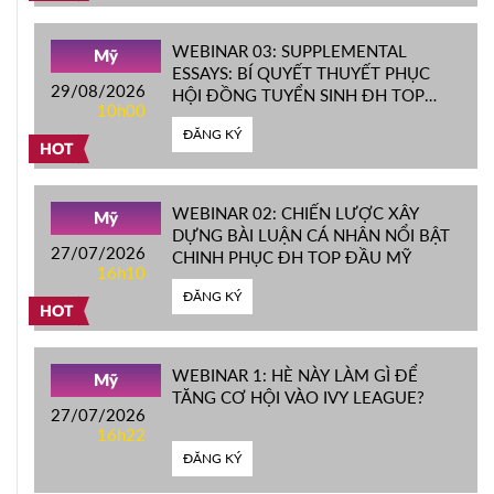
WEBINAR 03: SUPPLEMENTAL
Mỹ
ESSAYS: BÍ QUYẾT THUYẾT PHỤC
29/08/2026
HỘI ĐỒNG TUYỂN SINH ĐH TOP
10h00
ĐẦU MỸ
ĐĂNG KÝ
HOT
WEBINAR 02: CHIẾN LƯỢC XÂY
Mỹ
DỰNG BÀI LUẬN CÁ NHÂN NỔI BẬT
27/07/2026
CHINH PHỤC ĐH TOP ĐẦU MỸ
16h10
ĐĂNG KÝ
HOT
WEBINAR 1: HÈ NÀY LÀM GÌ ĐỂ
Mỹ
TĂNG CƠ HỘI VÀO IVY LEAGUE?
27/07/2026
16h22
ĐĂNG KÝ