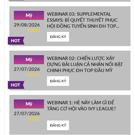
WEBINAR 03: SUPPLEMENTAL
Mỹ
ESSAYS: BÍ QUYẾT THUYẾT PHỤC
29/08/2026
HỘI ĐỒNG TUYỂN SINH ĐH TOP
10h00
ĐẦU MỸ
ĐĂNG KÝ
HOT
WEBINAR 02: CHIẾN LƯỢC XÂY
Mỹ
DỰNG BÀI LUẬN CÁ NHÂN NỔI BẬT
27/07/2026
CHINH PHỤC ĐH TOP ĐẦU MỸ
16h10
ĐĂNG KÝ
HOT
WEBINAR 1: HÈ NÀY LÀM GÌ ĐỂ
Mỹ
TĂNG CƠ HỘI VÀO IVY LEAGUE?
27/07/2026
16h22
ĐĂNG KÝ