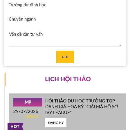
Trường dự định học
Chuyên ngành
GỬI
LỊCH HỘI THẢO
HỘI THẢO DU HỌC TRƯỜNG TOP
Mỹ
DANH GIÁ HOA KỲ ''GIẢI MÃ HỒ SƠ
29/07/2026
IVY LEAGUE''
08h54
ĐĂNG KÝ
HOT