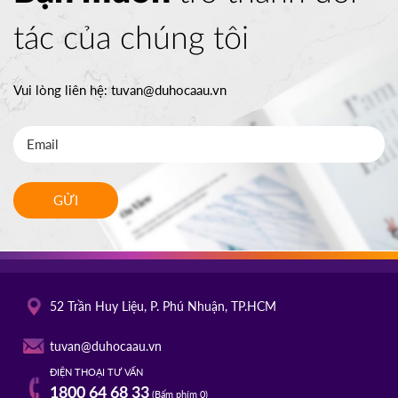
tác của chúng tôi
Vui lòng liên hệ:
tuvan@duhocaau.vn
GỬI
52 Trần Huy Liệu, P. Phú Nhuận, TP.HCM
tuvan@duhocaau.vn
ĐIỆN THOẠI TƯ VẤN
1800 64 68 33
(Bấm phím 0)