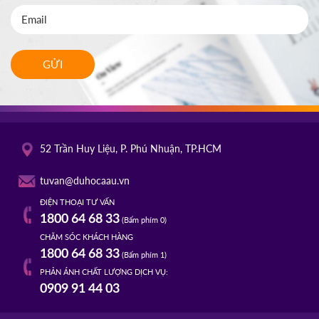
GỬI
52 Trần Huy Liệu, P. Phú Nhuận, TP.HCM
tuvan@duhocaau.vn
ĐIỆN THOẠI TƯ VẤN
1800 64 68 33
(Bấm phím 0)
CHĂM SÓC KHÁCH HÀNG
1800 64 68 33
(Bấm phím 1)
PHẢN ÁNH CHẤT LƯỢNG DỊCH VỤ:
0909 91 44 03