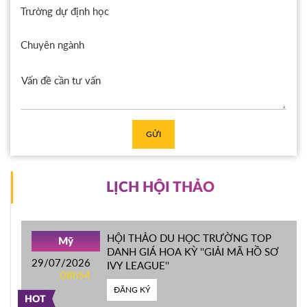
Trường dự định học
Chuyên ngành
GỬI
LỊCH HỘI THẢO
HỘI THẢO DU HỌC TRƯỜNG TOP
Mỹ
DANH GIÁ HOA KỲ ''GIẢI MÃ HỒ SƠ
29/07/2026
IVY LEAGUE''
08h54
ĐĂNG KÝ
HOT