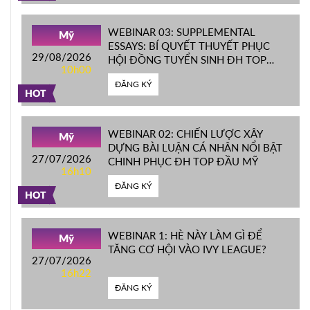
WEBINAR 03: SUPPLEMENTAL
Mỹ
ESSAYS: BÍ QUYẾT THUYẾT PHỤC
29/08/2026
HỘI ĐỒNG TUYỂN SINH ĐH TOP
10h00
ĐẦU MỸ
ĐĂNG KÝ
HOT
WEBINAR 02: CHIẾN LƯỢC XÂY
Mỹ
DỰNG BÀI LUẬN CÁ NHÂN NỔI BẬT
27/07/2026
CHINH PHỤC ĐH TOP ĐẦU MỸ
16h10
ĐĂNG KÝ
HOT
WEBINAR 1: HÈ NÀY LÀM GÌ ĐỂ
Mỹ
TĂNG CƠ HỘI VÀO IVY LEAGUE?
27/07/2026
16h22
ĐĂNG KÝ