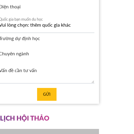
Điện thoại
Quốc gia bạn muốn du học
Trường dự định học
Chuyên ngành
GỬI
LỊCH HỘI THẢO