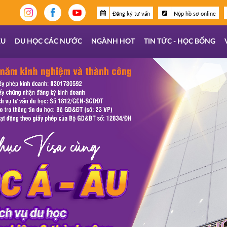
Đăng ký tư vấn
Nộp hồ sơ online
ỆU
DU HỌC CÁC NƯỚC
NGÀNH HOT
TIN TỨC - HỌC BỔNG