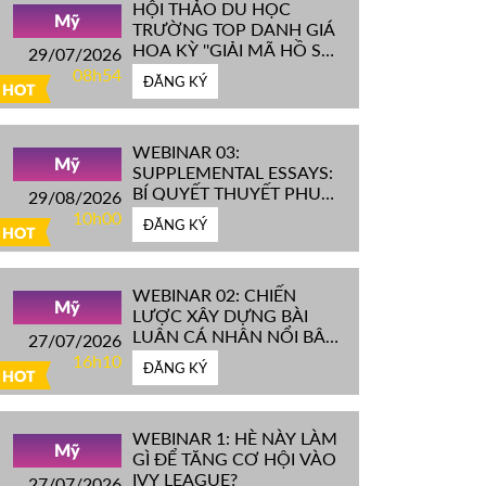
HỘI THẢO DU HỌC
Mỹ
TRƯỜNG TOP DANH GIÁ
HOA KỲ ''GIẢI MÃ HỒ SƠ
29/07/2026
IVY LEAGUE''
08h54
ĐĂNG KÝ
HOT
WEBINAR 03:
Mỹ
SUPPLEMENTAL ESSAYS:
BÍ QUYẾT THUYẾT PHỤC
29/08/2026
HỘI ĐỒNG TUYỂN SINH
10h00
ĐĂNG KÝ
ĐH TOP ĐẦU MỸ
HOT
WEBINAR 02: CHIẾN
Mỹ
LƯỢC XÂY DỰNG BÀI
LUẬN CÁ NHÂN NỔI BẬT
27/07/2026
CHINH PHỤC ĐH TOP
16h10
ĐĂNG KÝ
ĐẦU MỸ
HOT
WEBINAR 1: HÈ NÀY LÀM
Mỹ
GÌ ĐỂ TĂNG CƠ HỘI VÀO
IVY LEAGUE?
27/07/2026