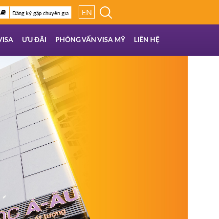
EN
Đăng ký gặp chuyên gia
VISA
ƯU ĐÃI
PHỎNG VẤN VISA MỸ
LIÊN HỆ