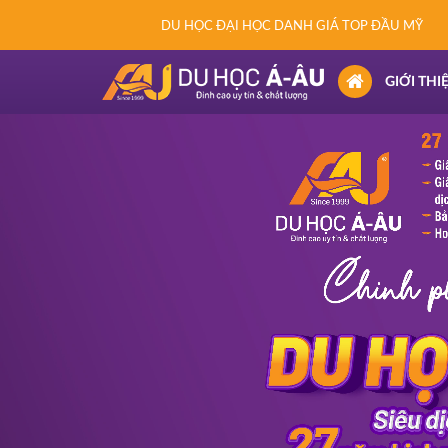
DU HỌC ĐẠI HỌC DANH GIÁ TOP ĐẦU MỸ
(CURRENT)
GIỚI THI