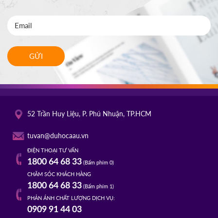
GỬI
52 Trần Huy Liệu, P. Phú Nhuận, TP.HCM
tuvan@duhocaau.vn
ĐIỆN THOẠI TƯ VẤN
1800 64 68 33
(Bấm phím 0)
CHĂM SÓC KHÁCH HÀNG
1800 64 68 33
(Bấm phím 1)
PHẢN ÁNH CHẤT LƯỢNG DỊCH VỤ:
0909 91 44 03