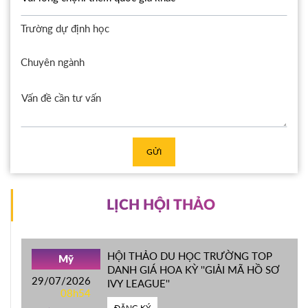
Trường dự định học
Chuyên ngành
GỬI
LỊCH HỘI THẢO
HỘI THẢO DU HỌC TRƯỜNG TOP
Mỹ
DANH GIÁ HOA KỲ ''GIẢI MÃ HỒ SƠ
29/07/2026
IVY LEAGUE''
08h54
ĐĂNG KÝ