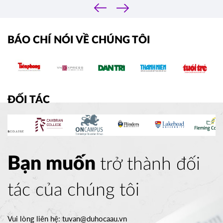
‹
›
BÁO CHÍ NÓI VỀ CHÚNG TÔI
ĐỐI TÁC
Bạn muốn
trở thành đối
tác của chúng tôi
Vui lòng liên hệ:
tuvan@duhocaau.vn