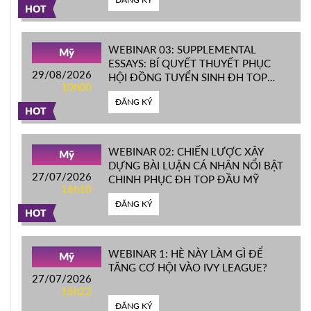
HOT
WEBINAR 03: SUPPLEMENTAL
Mỹ
ESSAYS: BÍ QUYẾT THUYẾT PHỤC
29/08/2026
HỘI ĐỒNG TUYỂN SINH ĐH TOP
10h00
ĐẦU MỸ
ĐĂNG KÝ
HOT
WEBINAR 02: CHIẾN LƯỢC XÂY
Mỹ
DỰNG BÀI LUẬN CÁ NHÂN NỔI BẬT
27/07/2026
CHINH PHỤC ĐH TOP ĐẦU MỸ
16h10
ĐĂNG KÝ
HOT
WEBINAR 1: HÈ NÀY LÀM GÌ ĐỂ
Mỹ
TĂNG CƠ HỘI VÀO IVY LEAGUE?
27/07/2026
16h22
ĐĂNG KÝ