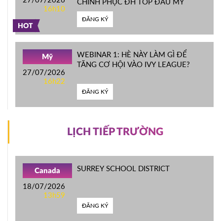
CHINH PHỤC ĐH TOP ĐẦU MỸ
16h10
ĐĂNG KÝ
HOT
WEBINAR 1: HÈ NÀY LÀM GÌ ĐỂ
Mỹ
TĂNG CƠ HỘI VÀO IVY LEAGUE?
27/07/2026
16h22
ĐĂNG KÝ
LỊCH TIẾP TRƯỜNG
SURREY SCHOOL DISTRICT
Canada
18/07/2026
13h59
ĐĂNG KÝ