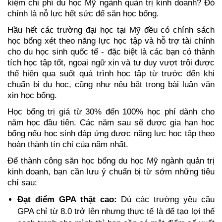
kiệm chi phí du học Mỹ ngành quản trị kinh doanh? Đó 
chính là nỗ lực hết sức để săn học bổng. 
Hầu hết các trường đại học tại Mỹ đều có chính sách 
học bổng xét theo năng lực học tập và hỗ trợ tài chính 
cho du học sinh quốc tế - đặc biệt là các bạn có thành 
tích học tập tốt, ngoại ngữ xịn và tư duy vượt trội được 
thể hiện qua suốt quá trình học tập từ trước đến khi 
chuẩn bị du học, cũng như nêu bật trong bài luận văn 
xin học bổng.
Học bổng trị giá từ 30% đến 100% học phí dành cho 
năm học đầu tiên. Các năm sau sẽ được gia hạn học 
bổng nếu học sinh đáp ứng được năng lực học tập theo 
hoàn thành tín chỉ của năm nhất.
Để thành công săn học bổng du học Mỹ ngành quản trị 
kinh doanh, bạn cần lưu ý chuẩn bị từ sớm những tiêu 
chí sau:
Đạt điểm GPA thật cao:
 Dù các trường yêu cầu 
GPA chỉ từ 8.0 trở lên nhưng thực tế là để tạo lợi thế 