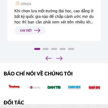
09h04
Khi chọn lựa một trường đại học, cao đẳng ở 
bất kỳ quốc gia nào để chắp cánh ước mơ du 
học thì bạn cần phải xem xét trên nhiều khía 
cạnh như chất lượng đào tạo, học phí, môi 
CHI TIẾT
trường sống và văn hóa nơi đó, điều kiện 
tuyển sinh cũng như mức độ cạnh tranh. Vậy 
ngành quản trị kinh doanh nên du học nước 
nào là lý tưởng nhất cho du học sinh quốc tế?
‹
›
BÁO CHÍ NÓI VỀ CHÚNG TÔI
ĐỐI TÁC