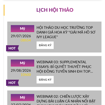
LỊCH HỘI THẢO
HỘI THẢO DU HỌC TRƯỜNG TOP
Mỹ
DANH GIÁ HOA KỲ ''GIẢI MÃ HỒ SƠ
29/07/2026
IVY LEAGUE''
08h54
ĐĂNG KÝ
HOT
WEBINAR 03: SUPPLEMENTAL
Mỹ
ESSAYS: BÍ QUYẾT THUYẾT PHỤC
29/08/2026
HỘI ĐỒNG TUYỂN SINH ĐH TOP
10h00
ĐẦU MỸ
ĐĂNG KÝ
HOT
WEBINAR 02: CHIẾN LƯỢC XÂY
Mỹ
DỰNG BÀI LUẬN CÁ NHÂN NỔI BẬT
27/07/2026