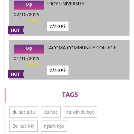
TROY UNIVERSITY
Mỹ
02/10/2025
14h00
ĐĂNG KÝ
HOT
TACOMA COMMUNITY COLLEGE
Mỹ
01/10/2025
10h00
ĐĂNG KÝ
HOT
TAGS
du học á âu
du học
tư vấn du học
Du học Mỹ
ngành học