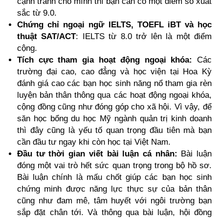
cạnh tranh cho mình thì bạn cần có một điểm số xuất 
sắc từ 9.0.
Chứng chỉ ngoại ngữ IELTS, TOEFL iBT và học 
thuật SAT/ACT
: IELTS từ 8.0 trở lên là một điểm 
cộng.
Tích cực tham gia hoạt động ngoại khóa:
 Các 
trường đại cao, cao đẳng và học viện tại Hoa Kỳ 
đánh giá cao các bạn học sinh năng nổ tham gia rèn 
luyện bản thân thông qua các hoạt động ngoại khóa, 
cộng đồng cũng như đóng góp cho xã hội. Vì vậy, để 
săn học bổng du học Mỹ ngành quản trị kinh doanh 
thì đây cũng là yếu tố quan trọng đầu tiên mà bạn 
cần đầu tư ngay khi còn học tại Việt Nam.
Đầu tư thời gian viết bài luận cá nhân: 
Bài luận 
đóng một vai trò hết sức quan trọng trong bộ hồ sơ. 
Bài luận chính là mấu chốt giúp các bạn học sinh 
chứng minh được năng lực thực sự của bản thân 
cũng như đam mê, tâm huyết với ngôi trường bạn 
sắp đặt chân tới. Và thông qua bài luận, hội đồng 