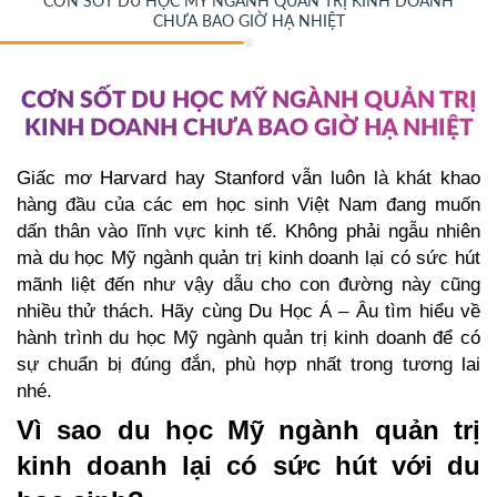
CƠN SỐT DU HỌC MỸ NGÀNH QUẢN TRỊ KINH DOANH
CHƯA BAO GIỜ HẠ NHIỆT
CƠN SỐT DU HỌC MỸ NGÀNH QUẢN TRỊ
KINH DOANH CHƯA BAO GIỜ HẠ NHIỆT
Giấc mơ Harvard hay Stanford vẫn luôn là khát khao 
hàng đầu của các em học sinh Việt Nam đang muốn 
dấn thân vào lĩnh vực kinh tế. Không phải ngẫu nhiên 
mà du học Mỹ ngành quản trị kinh doanh lại có sức hút 
mãnh liệt đến như vậy dẫu cho con đường này cũng 
nhiều thử thách. Hãy cùng Du Học Á – Âu tìm hiểu về 
hành trình du học Mỹ ngành quản trị kinh doanh để có 
sự chuẩn bị đúng đắn, phù hợp nhất trong tương lai 
nhé. 
Vì sao du học Mỹ ngành quản trị 
kinh doanh lại có sức hút với du 