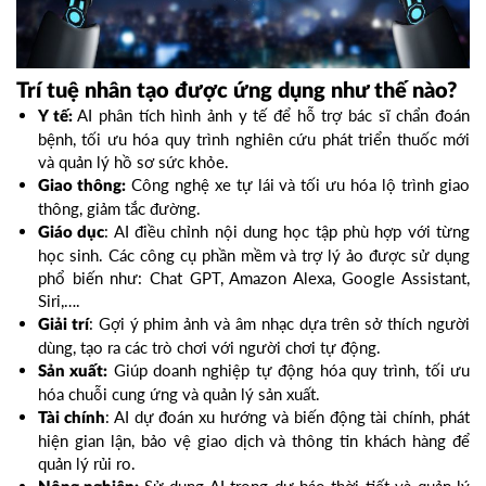
Trí tuệ nhân tạo được ứng dụng như thế nào?
AI phân tích hình ảnh y tế để hỗ trợ bác sĩ chẩn đoán
Y tế:
bệnh, tối ưu hóa quy trình nghiên cứu phát triển thuốc mới
và quản lý hồ sơ sức khỏe.
Công nghệ xe tự lái và tối ưu hóa lộ trình giao
Giao thông:
thông, giảm tắc đường.
: AI điều chỉnh nội dung học tập phù hợp với từng
Giáo dục
học sinh. Các công cụ phần mềm và trợ lý ảo được sử dụng
phổ biến như: Chat GPT, Amazon Alexa, Google Assistant,
Siri,….
: Gợi ý phim ảnh và âm nhạc dựa trên sở thích người
Giải trí
dùng, tạo ra các trò chơi với người chơi tự động.
Giúp doanh nghiệp tự động hóa quy trình, tối ưu
Sản xuất:
hóa chuỗi cung ứng và quản lý sản xuất.
: AI dự đoán xu hướng và biến động tài chính, phát
Tài chính
hiện gian lận, bảo vệ giao dịch và thông tin khách hàng để
quản lý rủi ro.
Sử dụng AI trong dự báo thời tiết và quản lý