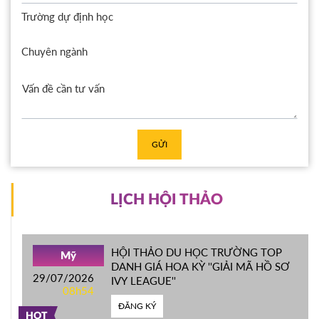
Trường dự định học
Chuyên ngành
GỬI
LỊCH HỘI THẢO
HỘI THẢO DU HỌC TRƯỜNG TOP
Mỹ
DANH GIÁ HOA KỲ ''GIẢI MÃ HỒ SƠ
29/07/2026
IVY LEAGUE''
08h54
ĐĂNG KÝ
HOT