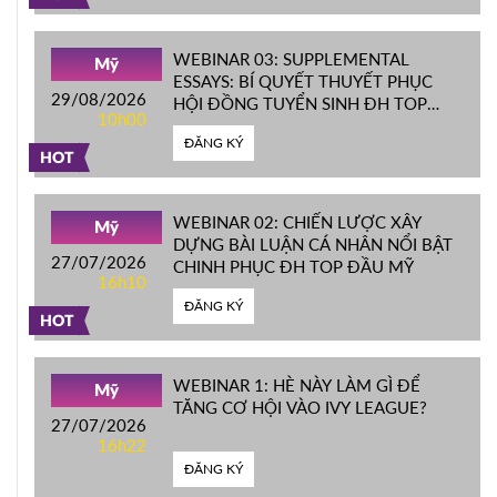
WEBINAR 03: SUPPLEMENTAL
Mỹ
ESSAYS: BÍ QUYẾT THUYẾT PHỤC
29/08/2026
HỘI ĐỒNG TUYỂN SINH ĐH TOP
10h00
ĐẦU MỸ
ĐĂNG KÝ
HOT
WEBINAR 02: CHIẾN LƯỢC XÂY
Mỹ
DỰNG BÀI LUẬN CÁ NHÂN NỔI BẬT
27/07/2026
CHINH PHỤC ĐH TOP ĐẦU MỸ
16h10
ĐĂNG KÝ
HOT
WEBINAR 1: HÈ NÀY LÀM GÌ ĐỂ
Mỹ
TĂNG CƠ HỘI VÀO IVY LEAGUE?
27/07/2026
16h22
ĐĂNG KÝ