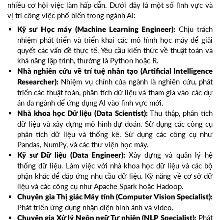
nhiều cơ hội việc làm hấp dẫn. Dưới đây là một số lĩnh vực và
vị trí công việc phổ biến trong ngành AI:
Chịu trách
Kỹ sư Học máy (Machine Learning Engineer):
nhiệm phát triển và triển khai các mô hình học máy để giải
quyết các vấn đề thực tế. Yêu cầu kiến thức về thuật toán và
khả năng lập trình, thường là Python hoặc R.
Nhà nghiên cứu về trí tuệ nhân tạo (Artificial Intelligence
Nhiệm vụ chính của ngành là nghiên cứu, phát
Researcher):
triển các thuật toán, phân tích dữ liệu và tham gia vào các dự
án đa ngành để ứng dụng AI vào lĩnh vực mới.
Thu thập, phân tích
Nhà khoa học Dữ liệu (Data Scientist):
dữ liệu và xây dựng mô hình dự đoán. Sử dụng các công cụ
phân tích dữ liệu và thống kê. Sử dụng các công cụ như
Pandas, NumPy, và các thư viện học máy.
Xây dựng và quản lý hệ
Kỹ sư Dữ liệu (Data Engineer):
thống dữ liệu. Làm việc với nhà khoa học dữ liệu và các bộ
phận khác để đáp ứng nhu cầu dữ liệu. Kỹ năng về cơ sở dữ
liệu và các công cụ như Apache Spark hoặc Hadoop.
Chuyên gia Thị giác Máy tính (Computer Vision Specialist):
Phát triển ứng dụng nhận diện hình ảnh và video.
Phát
Chuyên gia Xử lý Ngôn ngữ Tự nhiên (NLP Specialist):