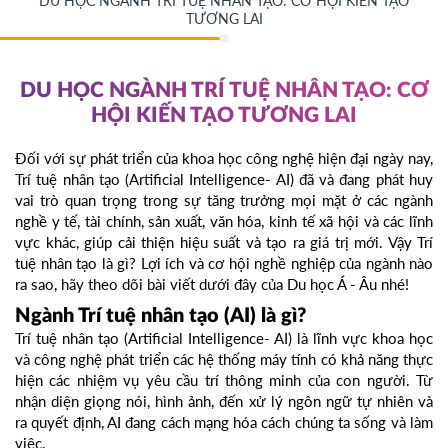
DU HỌC NGÀNH TRÍ TUỆ NHÂN TẠO: CƠ HỘI KIẾN TẠO
TƯƠNG LAI
DU HỌC NGÀNH TRÍ TUỆ NHÂN TẠO: CƠ
HỘI KIẾN TẠO TƯƠNG LAI
Đối với sự phát triển của khoa học công nghệ hiện đại ngày nay,
Trí tuệ nhân tạo (Artificial Intelligence- AI) đã và đang phát huy
vai trò quan trọng trong sự tăng trưởng mọi mặt ở các ngành
nghề y tế, tài chính, sản xuất, văn hóa, kinh tế xã hội và các lĩnh
vực khác, giúp cải thiện hiệu suất và tạo ra giá trị mới. Vậy Trí
tuệ nhân tạo là gì? Lợi ích và cơ hội nghề nghiệp của ngành nào
ra sao, hãy theo dõi bài viết dưới đây của Du học Á - Âu nhé!
Ngành Trí tuệ nhân tạo (AI) là gì?
Trí tuệ nhân tạo (Artificial Intelligence- AI) là lĩnh vực khoa học
và công nghệ phát triển các hệ thống máy tính có khả năng thực
hiện các nhiệm vụ yêu cầu trí thông minh của con người. Từ
nhận diện giọng nói, hình ảnh, đến xử lý ngôn ngữ tự nhiên và
ra quyết định, AI đang cách mạng hóa cách chúng ta sống và làm
việc.