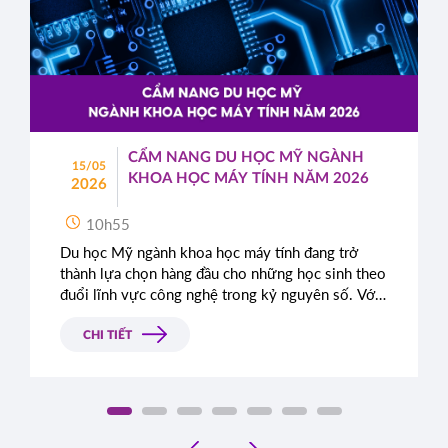
CẨM NANG DU HỌC MỸ NGÀNH
15/05
KHOA HỌC MÁY TÍNH NĂM 2026
2026
10h55
Du học Mỹ ngành khoa học máy tính đang trở
thành lựa chọn hàng đầu cho những học sinh theo
đuổi lĩnh vực công nghệ trong kỷ nguyên số. Với
hệ thống giáo dục tiên tiến, cơ hội thực tập tại các
tập đoàn công nghệ lớn và triển vọng nghề nghiệp
CHI TIẾT
rộng mở sau tốt nghiệp, Mỹ mang đến một lộ
trình phát triển toàn diện cho sinh viên quốc tế.
Cẩm nang du học Mỹ ngành khoa học máy tính
năm 2026 sẽ giúp học sinh và phụ huynh hiểu rõ
‹
điều kiện, chi phí, cũng như chiến lược xây dựng