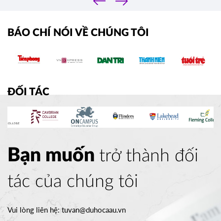
›
hồ sơ hiệu quả để gia tăng cơ hội trúng tuyển vào
các trường đại học hàng đầu.
BÁO CHÍ NÓI VỀ CHÚNG TÔI
ĐỐI TÁC
Bạn muốn
trở thành đối
tác của chúng tôi
Vui lòng liên hệ:
tuvan@duhocaau.vn