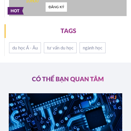
10h00
ĐĂNG KÝ
HOT
TAGS
du học Á - Âu
tư vấn du học
ngành học
CÓ THỂ BẠN QUAN TÂM