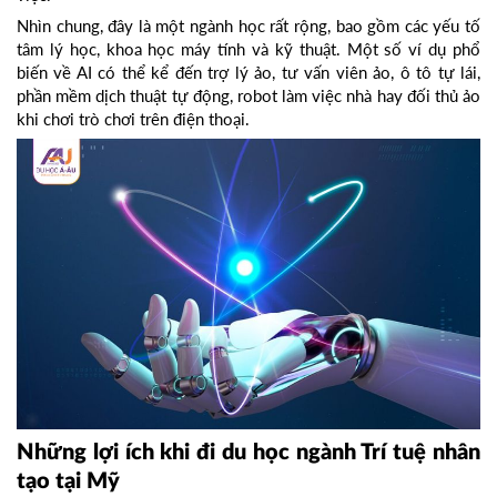
Nhìn chung, đây là một ngành học rất rộng, bao gồm các yếu tố
tâm lý học, khoa học máy tính và kỹ thuật. Một số ví dụ phổ
biến về AI có thể kể đến trợ lý ảo, tư vấn viên ảo, ô tô tự lái,
phần mềm dịch thuật tự động, robot làm việc nhà hay đối thủ ảo
khi chơi trò chơi trên điện thoại.
Những lợi ích khi đi du học ngành Trí tuệ nhân
tạo tại Mỹ