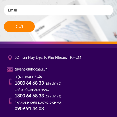
GỬI
52 Trần Huy Liệu, P. Phú Nhuận, TP.HCM
tuvan@duhocaau.vn
ĐIỆN THOẠI TƯ VẤN
1800 64 68 33
(Bấm phím 0)
CHĂM SÓC KHÁCH HÀNG
1800 64 68 33
(Bấm phím 1)
PHẢN ÁNH CHẤT LƯỢNG DỊCH VỤ:
0909 91 44 03