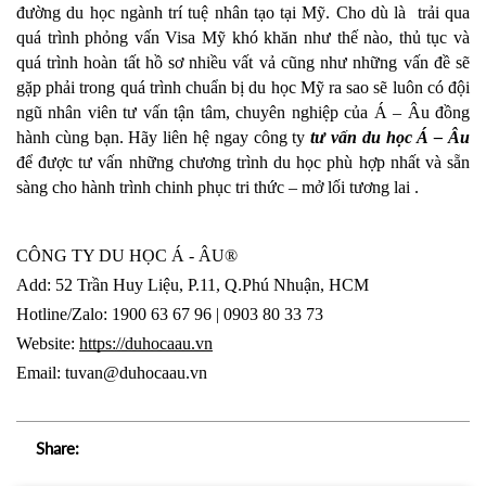
đường du học ngành trí tuệ nhân tạo tại Mỹ. Cho dù là  trải qua 
quá trình phỏng vấn Visa Mỹ khó khăn như thế nào, thủ tục và 
quá trình hoàn tất hồ sơ nhiều vất vả cũng như những vấn đề sẽ 
gặp phải trong quá trình chuẩn bị du học Mỹ ra sao sẽ luôn có đội 
ngũ nhân viên tư vấn tận tâm, chuyên nghiệp của Á – Âu đồng 
hành cùng bạn. Hãy liên hệ ngay công ty 
tư vấn du học Á – Âu
để được tư vấn những chương trình du học phù hợp nhất và sẵn 
sàng cho hành trình chinh phục tri thức – mở lối tương lai . 
CÔNG TY DU HỌC Á - ÂU®
Add: 52 Trần Huy Liệu, P.11, Q.Phú Nhuận, HCM
Hotline/Zalo: 1900 63 67 96 | 0903 80 33 73
Website: 
https://duhocaau.vn
Email: tuvan@duhocaau.vn
Share: