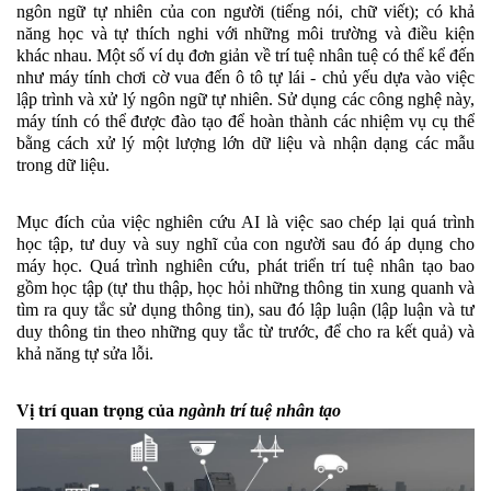
ngôn ngữ tự nhiên của con người (tiếng nói, chữ viết); có khả 
năng học và tự thích nghi với những môi trường và điều kiện 
khác nhau. Một số ví dụ đơn giản về trí tuệ nhân tuệ có thể kể đến 
như máy tính chơi cờ vua đến ô tô tự lái - chủ yếu dựa vào việc 
lập trình và xử lý ngôn ngữ tự nhiên. Sử dụng các công nghệ này, 
máy tính có thể được đào tạo để hoàn thành các nhiệm vụ cụ thể 
bằng cách xử lý một lượng lớn dữ liệu và nhận dạng các mẫu 
trong dữ liệu.
Mục đích của việc nghiên cứu AI là việc sao chép lại quá trình 
học tập, tư duy và suy nghĩ của con người sau đó áp dụng cho 
máy học. Quá trình nghiên cứu, phát triển trí tuệ nhân tạo bao 
gồm học tập (tự thu thập, học hỏi những thông tin xung quanh và 
tìm ra quy tắc sử dụng thông tin), sau đó lập luận (lập luận và tư 
duy thông tin theo những quy tắc từ trước, để cho ra kết quả) và 
khả năng tự sửa lỗi.
Vị trí quan trọng của 
ngành trí tuệ nhân tạo