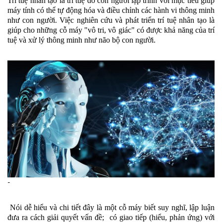
Trí tuệ nhân tạo là trí tuệ do con người lập trình với mục tiêu giúp 
máy tính có thể tự động hóa và điều chỉnh các hành vi thông minh 
như con người. Việc nghiên cứu và phát triển trí tuệ nhân tạo là 
giúp cho những cỗ máy "vô tri, vô giác" có được khả năng của trí 
tuệ và xử lý thông minh như não bộ con người.
-
 Nói dễ hiểu và chi tiết đây là một cỗ máy biết suy nghĩ, lập luận 
đưa ra cách giải quyết vấn đề;  có giao tiếp (hiểu, phản ứng) với 