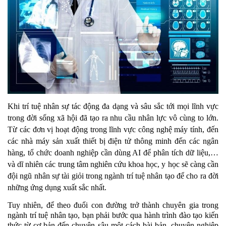
Khi trí tuệ nhân sự tác động đa dạng và sâu sắc tới mọi lĩnh vực 
trong đời sống xã hội đã tạo ra nhu cầu nhân lực vô cùng to lớn. 
Từ các đơn vị hoạt động trong lĩnh vực công nghệ máy tính, đến 
các nhà máy sản xuất thiết bị điện tử thông minh đến các ngân 
hàng, tổ chức doanh nghiệp cần dùng AI để phân tích dữ liệu,… 
và dĩ nhiên các trung tâm nghiên cứu khoa học, y học sẽ càng cần 
đội ngũ nhân sự tài giỏi trong ngành trí tuệ nhân tạo để cho ra đời 
những ứng dụng xuất sắc nhất. 
Tuy nhiên, để theo đuổi con đường trở thành chuyên gia trong 
ngành trí tuệ nhân tạo, bạn phải bước qua hành trình đào tạo kiến 
thức từ cơ bản đến chuyên sâu một cách bài bản, chuyên nghiệp 