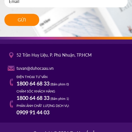
GỬI
52 Trần Huy Liệu, P. Phú Nhuận, TP.HCM
tuvan@duhocaau.vn
ĐIỆN THOẠI TƯ VẤN
1800 64 68 33
(Bấm phím 0)
CHĂM SÓC KHÁCH HÀNG
1800 64 68 33
(Bấm phím 1)
PHẢN ÁNH CHẤT LƯỢNG DỊCH VỤ:
0909 91 44 03