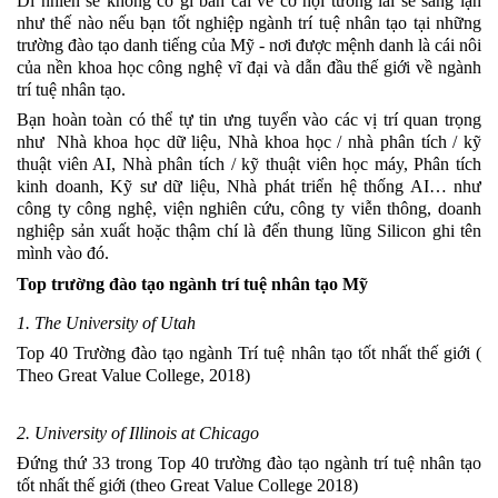
Dĩ nhiên sẽ không có gì bàn cãi về cơ hội tương lai sẽ sáng lạn 
như thế nào nếu bạn tốt nghiệp ngành trí tuệ nhân tạo tại những 
trường đào tạo danh tiếng của Mỹ - nơi được mệnh danh là cái nôi 
của nền khoa học công nghệ vĩ đại và dẫn đầu thế giới về ngành 
trí tuệ nhân tạo.  
Bạn hoàn toàn có thể tự tin ưng tuyển vào các vị trí quan trọng 
như  Nhà khoa học dữ liệu, Nhà khoa học / nhà phân tích / kỹ 
thuật viên AI, Nhà phân tích / kỹ thuật viên học máy, Phân tích 
kinh doanh, Kỹ sư dữ liệu, Nhà phát triển hệ thống AI… như 
công ty công nghệ, viện nghiên cứu, công ty viễn thông, doanh 
nghiệp sản xuất hoặc thậm chí là đến thung lũng Silicon ghi tên 
mình vào đó.
Top trường đào tạo ngành trí tuệ nhân tạo Mỹ
1. The University of Utah
Top 40 Trường đào tạo ngành Trí tuệ nhân tạo tốt nhất thế giới ( 
Theo Great Value College, 2018)
2. University of Illinois at Chicago
Đứng thứ 33 trong Top 40 trường đào tạo ngành trí tuệ nhân tạo 
tốt nhất thế giới (theo Great Value College 2018)