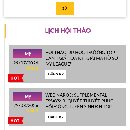
GỬI
LỊCH HỘI THẢO
HỘI THẢO DU HỌC TRƯỜNG TOP
Mỹ
DANH GIÁ HOA KỲ ''GIẢI MÃ HỒ SƠ
29/07/2026
IVY LEAGUE''
08h54
ĐĂNG KÝ
HOT
WEBINAR 03: SUPPLEMENTAL
Mỹ
ESSAYS: BÍ QUYẾT THUYẾT PHỤC
29/08/2026
HỘI ĐỒNG TUYỂN SINH ĐH TOP
10h00
ĐẦU MỸ
ĐĂNG KÝ
HOT