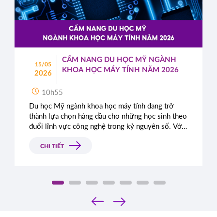
CẨM NANG DU HỌC MỸ NGÀNH
15/05
KHOA HỌC MÁY TÍNH NĂM 2026
2026
10h55
Du học Mỹ ngành khoa học máy tính đang trở
thành lựa chọn hàng đầu cho những học sinh theo
đuổi lĩnh vực công nghệ trong kỷ nguyên số. Với
hệ thống giáo dục tiên tiến, cơ hội thực tập tại các
tập đoàn công nghệ lớn và triển vọng nghề nghiệp
CHI TIẾT
rộng mở sau tốt nghiệp, Mỹ mang đến một lộ
trình phát triển toàn diện cho sinh viên quốc tế.
Cẩm nang du học Mỹ ngành khoa học máy tính
năm 2026 sẽ giúp học sinh và phụ huynh hiểu rõ
‹
điều kiện, chi phí, cũng như chiến lược xây dựng
›
hồ sơ hiệu quả để gia tăng cơ hội trúng tuyển vào