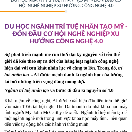
DU HỌC NGÀNH TRÍ TUỆ NHÂN TẠO MỸ - ĐÓN ĐẦU CƠ
HỘI NGHỀ NGHIỆP XU HƯỚNG CÔNG NGHỆ 4.0
DU HỌC NGÀNH TRÍ TUỆ NHÂN TẠO MỸ -
ĐÓN ĐẦU CƠ HỘI NGHỀ NGHIỆP XU
HƯỚNG CÔNG NGHỆ 4.0
Sự phát triển mạnh mẽ của thời đại kỷ nguyên số trên thế 
giới đã kéo theo sự ra đời của hàng loạt ngành công nghệ 
hiện đại với cơn khát nhân lực vô cùng to lớn. Trong đó, 
trí 
tuệ nhân tạo
  - AI được mệnh danh là ngành học của tương 
lai bởi những triển vọng đáng mong đợi. 
Ngành trí tuệ nhân tạo
và bước đi đầu kỉ nguyên số 4.0
Khái niệm về công nghệ AI được xuất hiện đầu tiên trên thế giới 
vào năm 1956 tại hội nghị The Dartmouth do nhà khoa học máy 
tính người Mỹ John McCarthy đề xuất.  Ngành trí tuệ nhân tạo là 
một ngành nghề mới trong lĩnh vực khoa học máy tính,  liên quan 
đến việc tự động hóa các hành vi thông minh.  