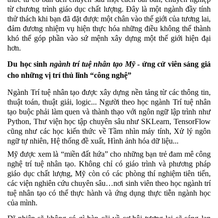
từ chương trình giáo dục chất lượng. Đây là 
một ngành đầy tính 
thử thách khi bạn đã đặt được một chân vào thế giới của tương lai, 
đảm đương nhiệm vụ hiện thực hóa những điều không thể thành 
khó thể góp phần vào sứ mệnh xây dựng một thế giới hiện đại 
hơn. 
Du học sinh 
ngành trí tuệ nhân tạo Mỹ
 - ứng cử viên sáng giá 
cho những vị trí thủ lĩnh “công nghệ”
Ngành Trí tuệ nhân tạo được xây dựng nền tảng từ các thông tin, 
thuật toán, thuật giải, logic... Người theo học ngành Trí tuệ nhân 
tạo buộc phải làm quen và thành thạo với ngôn ngữ lập trình như 
Python, Thư viện học tập chuyên sâu như SKLearn, TensorFlow 
cũng như các học kiến thức về Tầm nhìn máy tính, Xử lý ngôn 
ngữ tự nhiên, Hệ thống đề xuất, Hình ảnh hóa dữ liệu...
Mỹ được xem là “miền đất hứa” cho những bạn trẻ đam mê công 
nghệ trí tuệ nhân tạo. Không chỉ có giáo trình và phương pháp 
giáo dục chất lượng, Mỹ còn có các phòng thí nghiệm tiên tiến, 
các viện nghiên cứu chuyên sâu…nơi sinh viên theo học ngành trí 
tuệ nhân tạo có thể thực hành và ứng dụng thực tiễn ngành học 
của mình.