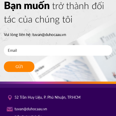
Bạn muốn
trở thành đối
tác của chúng tôi
Vui lòng liên hệ:
tuvan@duhocaau.vn
GỬI
52 Trần Huy Liệu, P. Phú Nhuận, TP.HCM
tuvan@duhocaau.vn