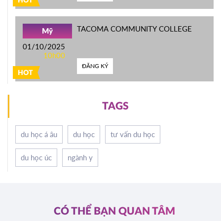
HOT
TACOMA COMMUNITY COLLEGE
Mỹ
01/10/2025
10h00
ĐĂNG KÝ
HOT
TAGS
du học á âu
du học
tư vấn du học
du học úc
ngành y
CÓ THỂ BẠN QUAN TÂM