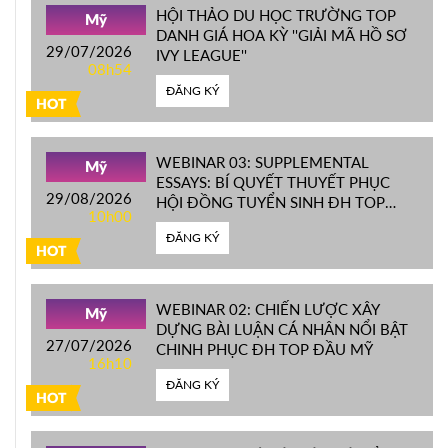
HỘI THẢO DU HỌC TRƯỜNG TOP
Mỹ
DANH GIÁ HOA KỲ ''GIẢI MÃ HỒ SƠ
29/07/2026
IVY LEAGUE''
08h54
ĐĂNG KÝ
HOT
WEBINAR 03: SUPPLEMENTAL
Mỹ
ESSAYS: BÍ QUYẾT THUYẾT PHỤC
29/08/2026
HỘI ĐỒNG TUYỂN SINH ĐH TOP
10h00
ĐẦU MỸ
ĐĂNG KÝ
HOT
WEBINAR 02: CHIẾN LƯỢC XÂY
Mỹ
DỰNG BÀI LUẬN CÁ NHÂN NỔI BẬT
27/07/2026
CHINH PHỤC ĐH TOP ĐẦU MỸ
16h10
ĐĂNG KÝ
HOT