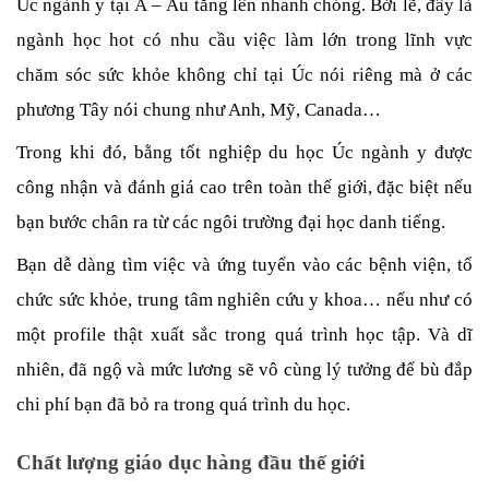
Úc ngành y tại Á – Âu tăng lên nhanh chóng. Bởi lẽ, đây là 
ngành học hot có nhu cầu việc làm lớn trong lĩnh vực 
chăm sóc sức khỏe không chỉ tại Úc nói riêng mà ở các 
phương Tây nói chung như Anh, Mỹ, Canada…
Trong khi đó, bằng tốt nghiệp du học Úc ngành y được 
công nhận và đánh giá cao trên toàn thế giới, đặc biệt nếu 
bạn bước chân ra từ các ngôi trường đại học danh tiếng. 
Bạn dễ dàng tìm việc và ứng tuyển vào các bệnh viện, tổ 
chức sức khỏe, trung tâm nghiên cứu y khoa… nếu như có 
một profile thật xuất sắc trong quá trình học tập. Và dĩ 
nhiên, đã ngộ và mức lương sẽ vô cùng lý tưởng để bù đắp 
chi phí bạn đã bỏ ra trong quá trình du học.
Chất lượng giáo dục hàng đầu thế giới