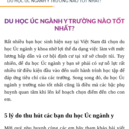
DU HỌC ÚC NGÀNH Y TRƯỜNG NÀO TỐT NHẤT?
DU HỌC ÚC NGÀNH Y TRƯỜNG NÀO TỐT
NHẤT?
Rất nhiều bạn học sinh hiện nay tại Việt Nam đã chọn du 
học Úc ngành y khoa nhờ lợi thế đa dạng việc làm với mức 
lương hấp dẫn và cơ hội định cư tại xứ sở chuột túi. Tuy 
nhiên, để du học Úc ngành y bạn sẽ phải có sự nỗ lực rất 
nhiều từ điều kiện đầu vào đến suốt hành trình học tập để 
đáp ứng tiêu chí của các trường. Song song đó, du học Úc 
ngành y trường nào tốt nhất cũng là điều mà các bậc phụ 
huynh quan tâm khi lên kế hoạch chọn điểm đến cho con 
em.
5 lý do thu hút các bạn du học Úc ngành y
Mời quý phụ huynh cùng các em hãy tham khảo bài viết 