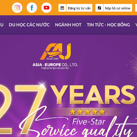
Đăng ký tư vấn
Nộp hồ sơ online
ỆU
DU HỌC CÁC NƯỚC
NGÀNH HOT
TIN TỨC - HỌC BỔNG