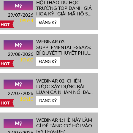
HỘI THẢO DU HỌC
Mỹ
TRƯỜNG TOP DANH GIÁ
HOA KỲ ''GIẢI MÃ HỒ SƠ
29/07/2026
IVY LEAGUE''
08h54
ĐĂNG KÝ
HOT
WEBINAR 03:
Mỹ
SUPPLEMENTAL ESSAYS:
BÍ QUYẾT THUYẾT PHỤC
29/08/2026
HỘI ĐỒNG TUYỂN SINH
10h00
ĐĂNG KÝ
ĐH TOP ĐẦU MỸ
HOT
WEBINAR 02: CHIẾN
Mỹ
LƯỢC XÂY DỰNG BÀI
LUẬN CÁ NHÂN NỔI BẬT
27/07/2026
CHINH PHỤC ĐH TOP
16h10
ĐĂNG KÝ
ĐẦU MỸ
HOT
WEBINAR 1: HÈ NÀY LÀM
Mỹ
GÌ ĐỂ TĂNG CƠ HỘI VÀO
IVY LEAGUE?
27/07/2026