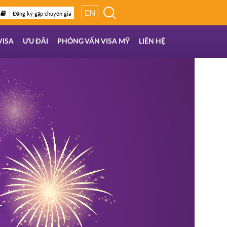
EN
Đăng ký gặp chuyên gia
VISA
ƯU ĐÃI
PHỎNG VẤN VISA MỸ
LIÊN HỆ