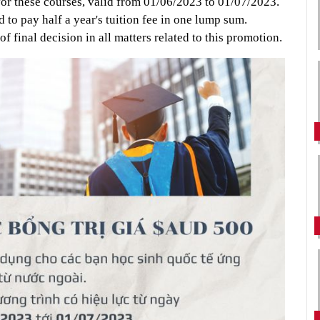
for these courses, valid from 01/06/2023 to 01/07/2023.
d to pay half a year's tuition fee in one lump sum.
of final decision in all matters related to this promotion.