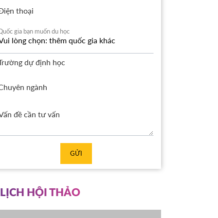
Điện thoại
Quốc gia bạn muốn du học
Trường dự định học
Chuyên ngành
GỬI
LỊCH HỘI THẢO