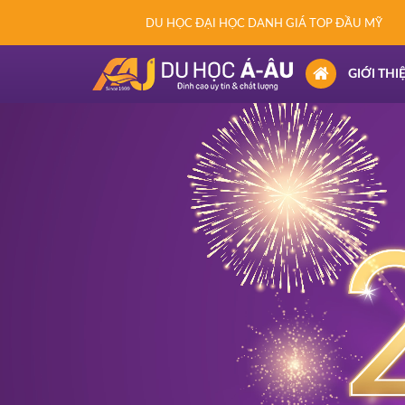
DU HỌC ĐẠI HỌC DANH GIÁ TOP ĐẦU MỸ
(CURRENT)
GIỚI THI